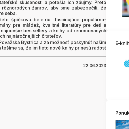
itateľské skúsenosti a potešia ich záujmy. Preto
o rôznorodých žánrov, aby sme zabezpečili, že
re seba.
ete špičkovú beletriu, fascinujúce populárno-
ány pre mládež, kvalitné literatúry pre deti a
 najnovšie bestsellery a knihy od renomovaných
ých najnáročnejších čitateľov.
ovažská Bystrica a za možnosť poskytnúť našim
E-kni
 tešíme sa, že im tieto nové knihy prinesú radosť
22.06.2023
Ponuk