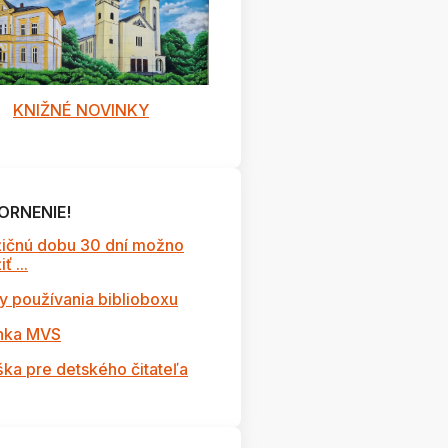
KNIŽNÉ NOVINKY
ORNENIE!
ičnú dobu 30 dní možno
ť ...
y používania biblioboxu
nka MVS
ška pre detského čitateľa