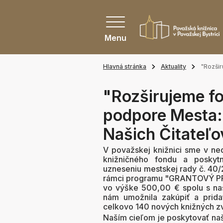
Menu
Hlavná stránka
Aktuality
"Rozšir
"Rozširujeme fo
podpore Mesta:
Našich Čitateľo
V považskej knižnici sme v ned
knižničného fondu a poskytn
uzneseniu mestskej rady č. 40/
rámci programu "GRANTOVÝ PRO
vo výške 500,00 € spolu s naš
nám umožnila zakúpiť a prida
celkovo 140 nových knižných z
Naším cieľom je poskytovať naš