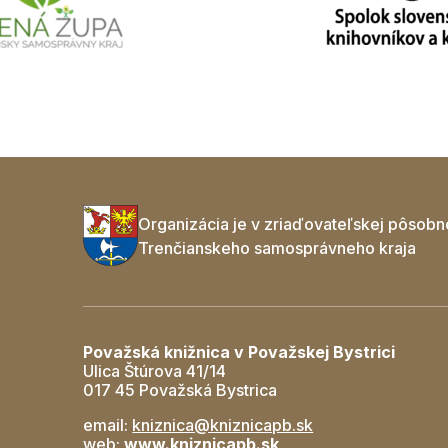
Organizácia je v zriaďovateľskej pôsobn
Trenčianskeho samosprávneho kraja
Považská knižnica v Považskej Bystrici
Ulica Štúrova 41/14
017 45 Považská Bystrica
email:
kniznica@kniznicapb.sk
web:
www.kniznicapb.sk