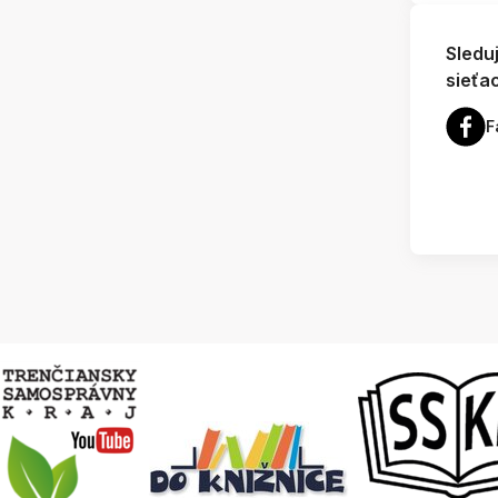
Sledu
sieťa
F