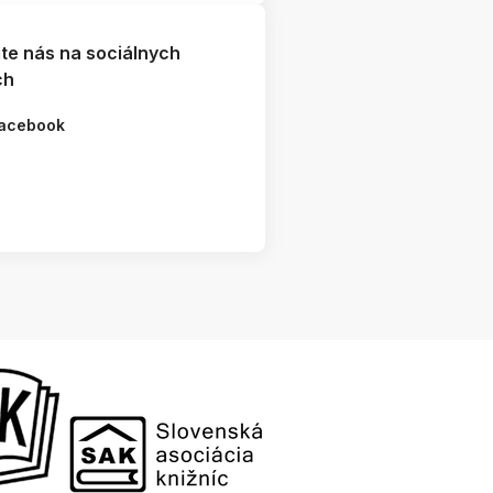
jte nás na sociálnych
ch
acebook