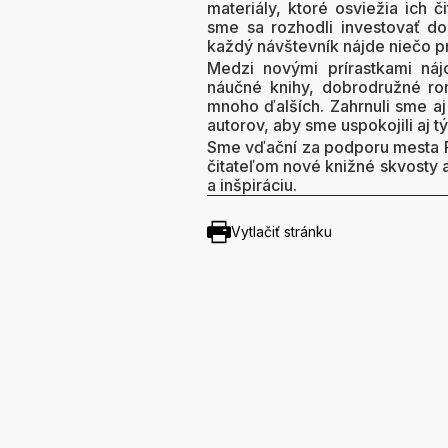
materiály, ktoré osviežia ich č
sme sa rozhodli investovať d
každý návštevník nájde niečo p
Medzi novými prírastkami nájd
náučné knihy, dobrodružné rom
mnoho ďalších. Zahrnuli sme aj
autorov, aby sme uspokojili aj t
Sme vďační za podporu mesta P
čitateľom nové knižné skvosty a
a inšpiráciu.
Vytlačiť stránku