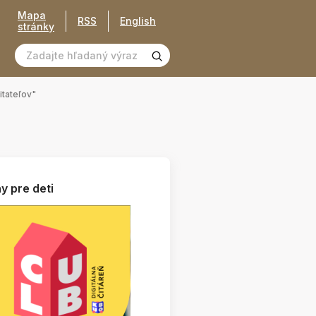
Mapa
RSS
English
stránky
itateľov"
y pre deti