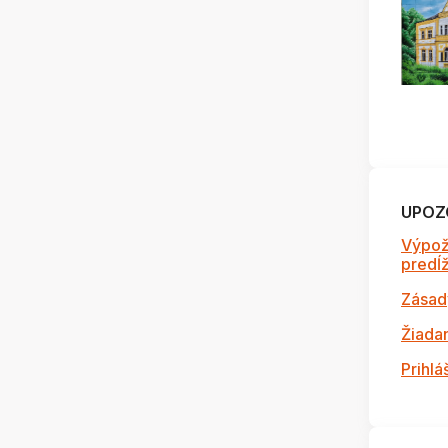
UPOZ
Výpož
predĺži
Zásad
Žiada
Prihlá