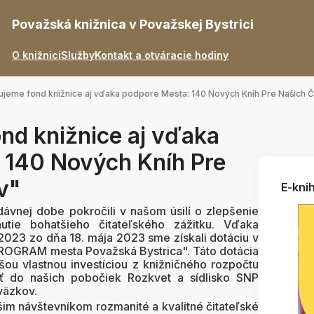
Považská knižnica v Považskej Bystrici
O knižnici
Služby
Kontakt a otváracie hodiny
ujeme fond knižnice aj vďaka podpore Mesta: 140 Nových Kníh Pre Našich Č
nd knižnice aj vďaka
 140 Nových Kníh Pre
v"
E-knih
ávnej dobe pokročili v našom úsilí o zlepšenie
utie bohatšieho čitateľského zážitku. Vďaka
2023 zo dňa 18. mája 2023 sme získali dotáciu v
GRAM mesta Považská Bystrica". Táto dotácia
ou vlastnou investíciou z knižničného rozpočtu
ť do našich pobočiek Rozkvet a sídlisko SNP
väzkov.
im návštevníkom rozmanité a kvalitné čitateľské