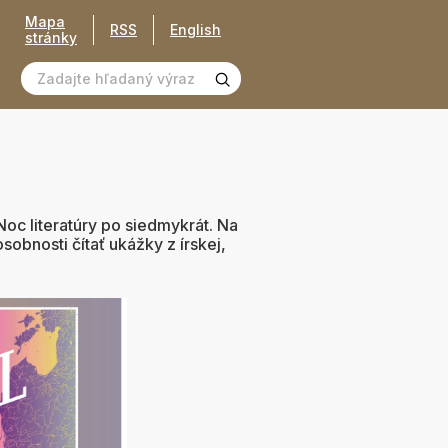
Mapa
RSS
English
stránky
oc literatúry po siedmykrát. Na
sobnosti čítať ukážky z írskej,