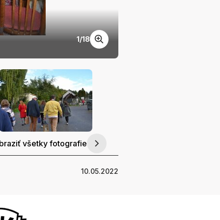
2. Kaplán Ondrej Čukan 
1
/
18
braziť všetky fotografie
10.05.2022