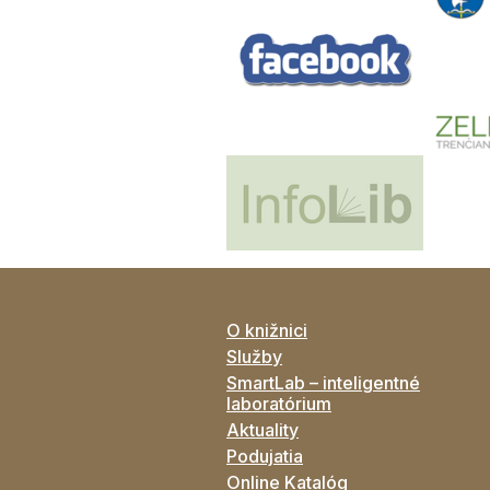
O knižnici
Služby
SmartLab – inteligentné
laboratórium
Aktuality
Podujatia
Online Katalóg