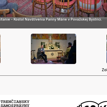
čítanie - Kostol Navštívenia Panny Márie v Považskej Bystrici.
Zo