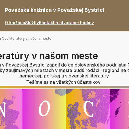
Považská knižnica v Považskej Bystrici
O knižnici
Služby
Kontakt a otváracie hodiny
 Noc literatúry v našom meste
teratúry v našom meste
 v Považskej Bystrici zapojí do celoslovenského podujatia N
cky zaujímavých miestach v meste budú rodáci i regionálne o
nemeckej, poľskej a slovenskej literatúry.
Tešíme sa na všetkých účastníkov!