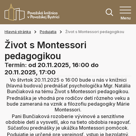
Menu
Hlavná stránka
Podujatia
Život s Montessori pedagogikou
Život s Montessori
pedagogikou
Termín:
od 20.11.2025, 16:00
do
20.11.2025, 17:00
Vo štvrtok 20.11.2025 o 16:00 bude u nás v knižnici
(hlavná budova) prednášať psychologička Mgr. Natália
Bunčiaková na tému Život s Montessori pedagogikou.
Prednáška je vhodná pre rodičov detí rôzneho veku a
bude zameraná na vznik a filozofiu pedagogiky Márie
Montessori.
Pani Bunčiaková rozoberie vývinové a senzitívne
obdobie detí a vysvetlí, ako na tieto obdobia reagovať.
Súčasťou prednášky je ukážka Montessori pomôcok.
Podujatie je určené pre verejnosť, vstup je bezplatný.