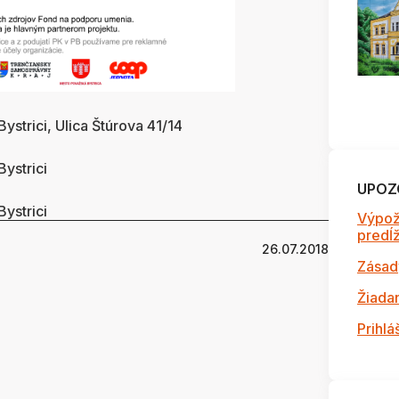
ystrici, Ulica Štúrova 41/14
ystrici
UPOZ
ystrici
Výpož
predĺži
26.07.2018
Zásad
Žiada
Prihlá