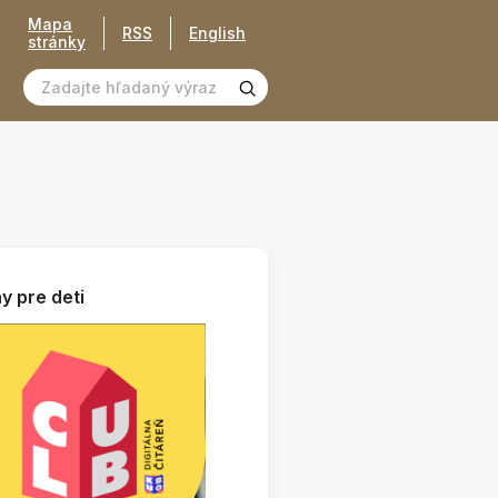
Mapa
RSS
English
stránky
y pre deti