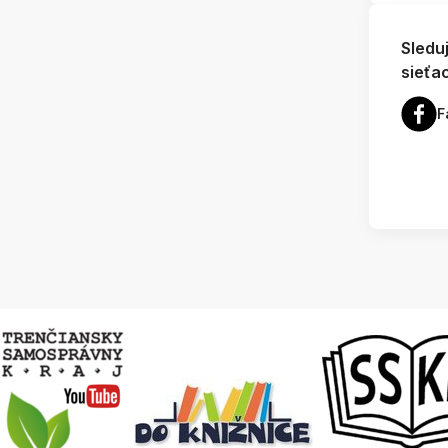
Sledu
sieťa
F