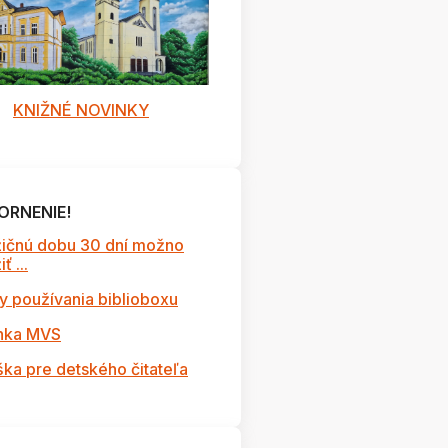
KNIŽNÉ NOVINKY
ORNENIE!
ičnú dobu 30 dní možno
ť ...
y používania biblioboxu
nka MVS
ška pre detského čitateľa