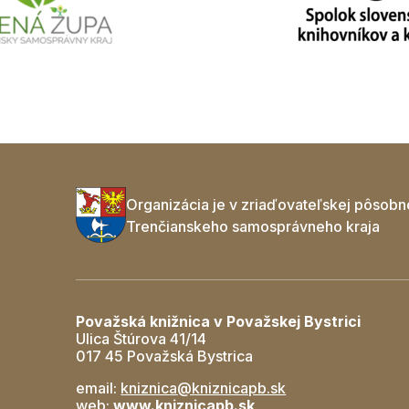
Organizácia je v zriaďovateľskej pôsobn
Trenčianskeho samosprávneho kraja
Považská knižnica v Považskej Bystrici
Ulica Štúrova 41/14
017 45 Považská Bystrica
email:
kniznica@kniznicapb.sk
web:
www.kniznicapb.sk