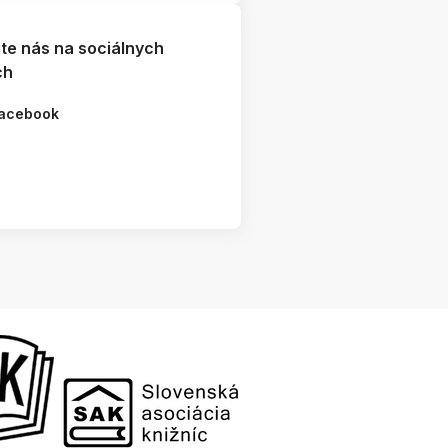
jte nás na sociálnych
ch
acebook