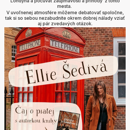
Londýna a počúvať zaujímavosti a príhody z tohto
mesta.
V uvoľnenej atmosfére môžeme debatovať spoločne,
tak si so sebou nezabudnite okrem dobrej nálady vziať
aj pár zvedavých otázok.