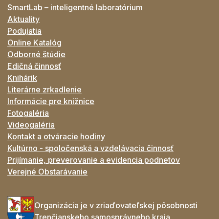
SmartLab – inteligentné laboratórium
Aktuality
Podujatia
Online Katalóg
Odborné štúdie
Edičná činnosť
Knihárik
Literárne zrkadlenie
Informácie pre knižnice
Fotogaléria
Videogaléria
Kontakt a otváracie hodiny
Kultúrno - spoločenská a vzdelávacia činnosť
Prijímanie, preverovanie a evidencia podnetov
Verejné Obstarávanie
Organizácia je v zriaďovateľskej pôsobnosti
Trenčianskeho samosprávneho kraja