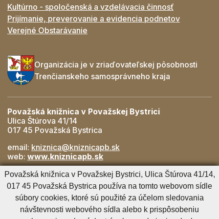
Kultúrno - spoločenská a vzdelávacia činnosť
Prijímanie, preverovanie a evidencia podnetov
Verejné Obstarávanie
Organizácia je v zriaďovateľskej pôsobnosti
Trenčianskeho samosprávneho kraja
Považská knižnica v Považskej Bystrici
Ulica Štúrova 41/14
017 45 Považská Bystrica
email:
kniznica@kniznicapb.sk
web:
www.kniznicapb.sk
Pobočky
Považská knižnica v Považskej Bystrici, Ulica Štúrova 41/14,
Rozkvet
- 042/432 56 59, rozkvet@kniznicapb.sk
017 45 Považská Bystrica používa na tomto webovom sídle
SNP
- 0901 918 843, snp@kniznicapb.sk
súbory cookies, ktoré sú použité za účelom sledovania
návštevnosti webového sídla alebo k prispôsobeniu