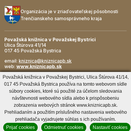
Organizácia je v zriaďovateľskej pôsobnosti
Trenčianskeho samosprávneho kraja
Považská knižnica v Považskej Bystrici
Ulica Štúrova 41/14
017 45 Považská Bystrica
email:
kniznica@kniznicapb.sk
web:
www.kniznicapb.sk
Pobočky
Považská knižnica v Považskej Bystrici, Ulica Štúrova 41/14,
Rozkvet
- 042/432 56 59, rozkvet@kniznicapb.sk
017 45 Považská Bystrica používa na tomto webovom sídle
SNP
- 0901 918 843, snp@kniznicapb.sk
súbory cookies, ktoré sú použité za účelom sledovania
návštevnosti webového sídla alebo k prispôsobeniu
zobrazenia webových stránok www.kniznicapb.sk.
Cookies nastavenie
Cookies - viac informácií
Vyhlásenie o prístupnosti
Prehliadaním a použitím príslušného nastavenia webového
Technický prevádzkovateľ
Správca obsahu
prehliadača vyjadrujete súhlas s ich používaním.
Generuje
CMS BUXUS
Prijať cookies
Odmietnuť cookies
Nastaviť cookies