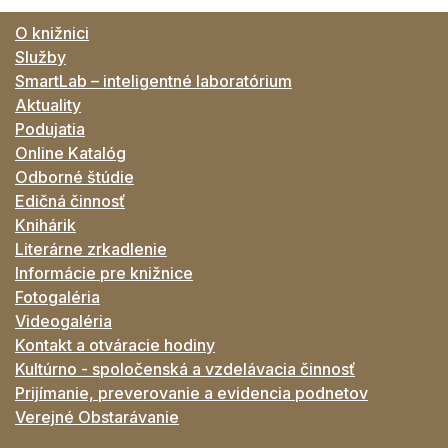
O knižnici
Služby
SmartLab – inteligentné laboratórium
Aktuality
Podujatia
Online Katalóg
Odborné štúdie
Edičná činnosť
Knihárik
Literárne zrkadlenie
Informácie pre knižnice
Fotogaléria
Videogaléria
Kontakt a otváracie hodiny
Kultúrno - spoločenská a vzdelávacia činnosť
Prijímanie, preverovanie a evidencia podnetov
Verejné Obstarávanie