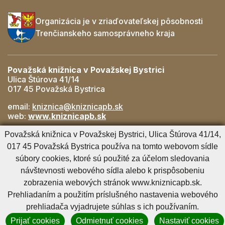
Organizácia je v zriaďovateľskej pôsobnosti
Trenčianskeho samosprávneho kraja
Považská knižnica v Považskej Bystrici
Ulica Štúrova 41/14
017 45 Považská Bystrica
email:
kniznica@kniznicapb.sk
web:
www.kniznicapb.sk
Pobočky
Považská knižnica v Považskej Bystrici, Ulica Štúrova 41/14,
Rozkvet
- 042/432 56 59, rozkvet@kniznicapb.sk
017 45 Považská Bystrica používa na tomto webovom sídle
SNP
- 0901 918 843, snp@kniznicapb.sk
súbory cookies, ktoré sú použité za účelom sledovania
návštevnosti webového sídla alebo k prispôsobeniu
zobrazenia webových stránok www.kniznicapb.sk.
Cookies nastavenie
Cookies - viac informácií
Vyhlásenie o prístupnosti
Prehliadaním a použitím príslušného nastavenia webového
Technický prevádzkovateľ
Správca obsahu
prehliadača vyjadrujete súhlas s ich používaním.
Generuje
CMS BUXUS
Prijať cookies
Odmietnuť cookies
Nastaviť cookies