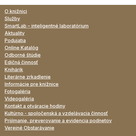
O knižnici
Služby
SmartLab – inteligentné laboratórium
Aktuality
Podujatia
Online Katalóg
Odborné štúdie
Edičná činnosť
Knihárik
Literárne zrkadlenie
Informácie pre knižnice
Fotogaléria
Videogaléria
Kontakt a otváracie hodiny
Kultúrno - spoločenská a vzdelávacia činnosť
Prijímanie, preverovanie a evidencia podnetov
Verejné Obstarávanie