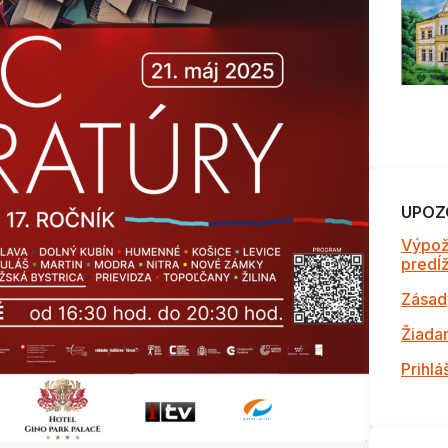
UPOZ
Výpož
predĺži
Zásad
Žiada
Prihlá