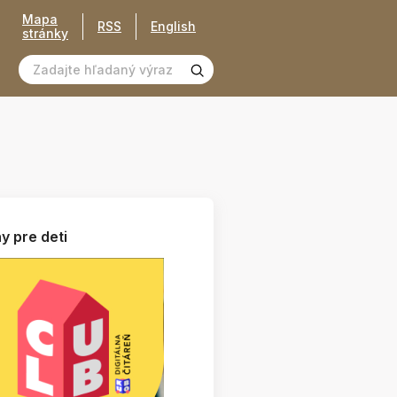
Mapa
RSS
English
stránky
y pre deti