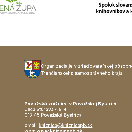
Organizácia je v zriaďovateľskej pôsobn
Trenčianskeho samosprávneho kraja
Považská knižnica v Považskej Bystrici
Ulica Štúrova 41/14
017 45 Považská Bystrica
email:
kniznica@kniznicapb.sk
web:
www.kniznicapb.sk