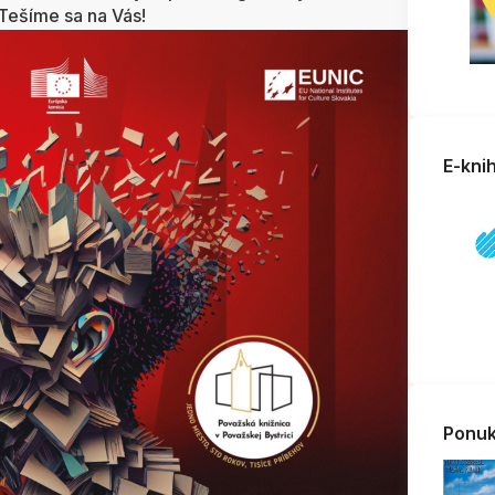
Tešíme sa na Vás!
E-kni
Ponuk