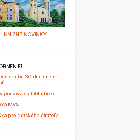
KNIŽNÉ NOVINKY
ORNENIE!
ičnú dobu 30 dní možno
ť ...
y používania biblioboxu
nka MVS
ška pre detského čitateľa