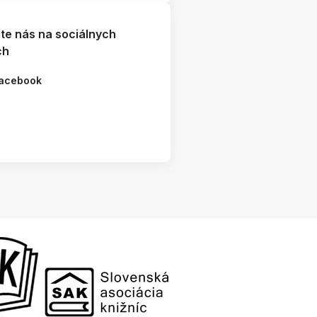
jte nás na sociálnych
ch
acebook