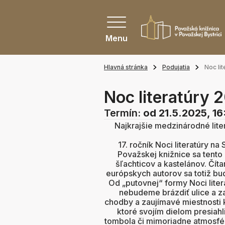
Menu
Hlavná stránka
Podujatia
Noc li
Noc literatúry 
Termín:
od 21.5.2025, 16
Najkrajšie medzinárodné liter
17. ročník Noci literatúry na
Považskej knižnice sa tento
šľachticov a kastelánov. Čí
európskych autorov sa totiž bud
Od „putovnej“ formy Noci liter
nebudeme brázdiť ulice a za
chodby a zaujímavé miestnosti k
ktoré svojím dielom presiahl
tombola či mimoriadne atmosfé