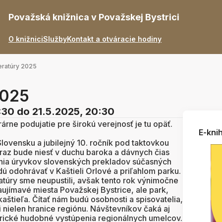
Považská knižnica v Považskej Bystrici
O knižnici
Služby
Kontakt a otváracie hodiny
teratúry 2025
2025
:30
do 21.5.2025, 20:30
árne podujatie pre širokú verejnosť je tu opäť.
E-knih
 Slovensku a jubilejný 10. ročník pod taktovkou
 raz bude niesť v duchu baroka a dávnych čias
tania úryvkov slovenských prekladov súčasných
ú odohrávať v Kaštieli Orlové a priľahlom parku.
atúry sme neupustili, avšak tento rok výnimočne
ujímavé miesta Považskej Bystrice, ale park,
aštieľa. Čítať nám budú osobnosti a spisovatelia,
i nielen hranice regiónu. Návštevníkov čaká aj
rické hudobné vystúpenia regionálnych umelcov.