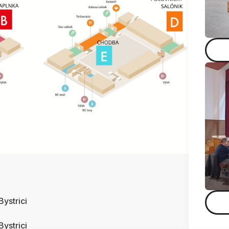
ystrici
ystrici