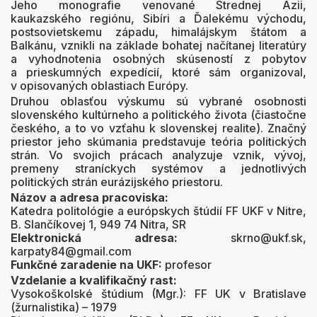
Jeho monografie venované Strednej Ázii,
kaukazského regiónu, Sibíri a Ďalekému východu,
postsovietskemu západu, himalájskym štátom a
Balkánu, vznikli na základe bohatej načítanej literatúry
a vyhodnotenia osobných skúseností z pobytov
a prieskumných expedícií, ktoré sám organizoval,
v opisovaných oblastiach Európy.
Druhou oblasťou výskumu sú vybrané osobnosti
slovenského kultúrneho a politického života (čiastočne
českého, a to vo vzťahu k slovenskej realite). Značný
priestor jeho skúmania predstavuje teória politických
strán. Vo svojich prácach analyzuje vznik, vývoj,
premeny straníckych systémov a jednotlivých
politických strán eurázijského priestoru.
Názov a adresa pracoviska:
Katedra politológie a európskych štúdií FF UKF v Nitre,
B. Slančíkovej 1, 949 74 Nitra, SR
Elektronická adresa:
skrno@ukf.sk,
karpaty84@gmail.com
Funkčné zaradenie na UKF:
profesor
Vzdelanie a kvalifikačný rast:
Vysokoškolské štúdium (Mgr.): FF UK v Bratislave
(žurnalistika) – 1979