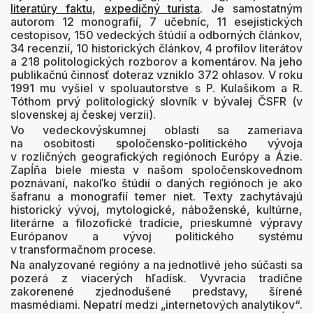
literatúry faktu
,
expedičný turista
. Je samostatným
autorom 12 monografií, 7 učebníc, 11 esejistických
cestopisov, 150 vedeckých štúdií a odborných článkov,
34 recenzií, 10 historických článkov, 4 profilov literátov
a 218 politologických rozborov a komentárov. Na jeho
publikačnú činnosť doteraz vzniklo 372 ohlasov. V roku
1991 mu vyšiel v spoluautorstve s P. Kulašikom a R.
Tóthom prvý politologický slovník v bývalej ČSFR (v
slovenskej aj českej verzii).
Vo vedeckovýskumnej oblasti sa zameriava
na osobitosti spoločensko-politického vývoja
v rozličných geografických regiónoch Európy a Ázie.
Zapĺňa biele miesta v našom spoločenskovednom
poznávaní, nakoľko štúdií o daných regiónoch je ako
šafranu a monografií temer niet. Texty zachytávajú
historický vývoj, mytologické, náboženské, kultúrne,
literárne a filozofické tradície, prieskumné výpravy
Európanov a vývoj politického systému
v transformačnom procese.
Na analyzované regióny a na jednotlivé jeho súčasti sa
pozerá z viacerých hľadísk. Vyvracia tradične
zakorenené zjednodušené predstavy, šírené
masmédiami. Nepatrí medzi „internetových analytikov“.