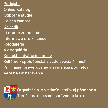
Podujatia
Online Katalóg
Odborné štúdie
Edičná činnosť
Knihárik
Literárne zrkadlenie
Informácie pre knižnice
Fotogaléria
Videogaléria
Kontakt a otváracie hodiny
Kultúrno - spoločenská a vzdelávacia činnosť
Prijímanie, preverovanie a evidencia podnetov
Verejné Obstarávanie
Organizácia je v zriaďovateľskej pôsobnosti
Trenčianskeho samosprávneho kraja