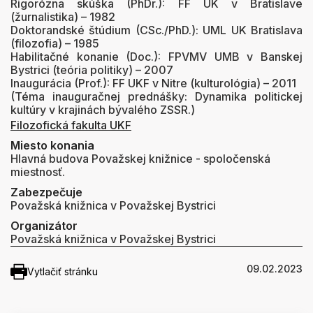
Rigorózna skúška (PhDr.): FF UK v Bratislave
(žurnalistika) – 1982
Doktorandské štúdium (CSc./PhD.): UML UK Bratislava
(filozofia) – 1985
Habilitačné konanie (Doc.): FPVMV UMB v Banskej
Bystrici (teória politiky) – 2007
Inaugurácia (Prof.): FF UKF v Nitre (kulturológia) – 2011
(Téma inauguračnej prednášky: Dynamika politickej
kultúry v krajinách bývalého ZSSR.)
Filozofická fakulta UKF
Miesto konania
Hlavná budova Považskej knižnice - spoločenská
miestnosť.
Zabezpečuje
Považská knižnica v Považskej Bystrici
Organizátor
Považská knižnica v Považskej Bystrici
09.02.2023
Vytlačiť stránku