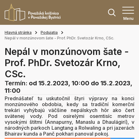
Menu
Hlavná stránka
Podujatia
Nepál v monzúnovom šate - Prof. PhDr. Svetozár Krno, CSc.
Nepál v monzúnovom šate -
Prof. PhDr. Svetozár Krno,
CSc.
Termín:
od 15.2.2023, 10:00
do 15.2.2023,
11:00
Prednášateľ tu uskutočnil štyri výpravy na konci
monzúnového obdobia, kedy sa tradiční komerční
trekári vyhýbajú väčšine nepálskych hôr ako čert
svätenej vody. Pod osirelými osemtisíc metrov
vysokými štítmi (Annapurny, Manaslu a Dhaulágirí), v
národných parkoch Langtang a Rolwaling a pri jazerách
Bhairav kunda a Panč pokhari panoval pokoj.