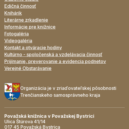
Edičná činnosť
Knihárik
Literárne zrkadlenie
Informácie pre knižnice
Fotogaléria
Videogaléria
Kontakt a otváracie hodiny
Kultúrno - spoločenská a vzdelávacia činnosť
Prijímanie, preverovanie a evidencia podnetov
Verejné Obstarávanie
Organizácia je v zriaďovateľskej pôsobnosti
Trenčianskeho samosprávneho kraja
Považská knižnica v Považskej Bystrici
Ulica Štúrova 41/14
017 45 Považská Bystrica