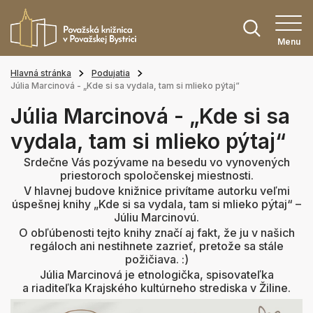
Menu
Hlavná stránka
Podujatia
Júlia Marcinová - „Kde si sa vydala, tam si mlieko pýtaj“
Júlia Marcinová - „Kde si sa
vydala, tam si mlieko pýtaj“
Srdečne Vás pozývame na besedu vo vynovených
priestoroch spoločenskej miestnosti.
V hlavnej budove knižnice privítame autorku veľmi
úspešnej knihy „Kde si sa vydala, tam si mlieko pýtaj“ –
Júliu Marcinovú.
O obľúbenosti tejto knihy značí aj fakt, že ju v našich
regáloch ani nestihnete zazrieť, pretože sa stále
požičiava. :)
Júlia Marcinová je etnologička, spisovateľka
a riaditeľka Krajského kultúrneho strediska v Žiline.