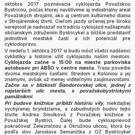
októbra 2017 poznávacia cyklojazda Považskou
Bystricou, počas ktorej navštívime aj industriálny areál
Považských strojární, ako aj centrum kultúrneho diania
v Strojárenskej štvrti. Cieľom jazdy určenej pre širokú
verejnosť je nadviazať na tradíciu cyklojázd našliapnutú
občianskym združením Bystricykel a bližšie predstaviť
jednotlivé mestské časti a ich potenciál pre
cyklodopravu.
V nedeľu 1. októbra 2017 si budú môcť všetci nadšenci
cyklistiky a histórie užiť cyklojazdu naším mestom.
Cyklojazda začne o 15:00 na mieste parkoviska
autobusov pri ABŠO v centre mesta
. Trasa povedie
dvoma mestskými časťami: Stredom a Kolóniou a jej
známymi, avšak už menej viditeľnými zaujímavosťami.
Začne sa v blízkosti Šiandorovskej ulice, jednej z
najstarších ulíc mesta, s považskobystrickými
pamätníkmi
.
Pri budove knižnice priblíži históriu vily
, niekdajšej
vychýrenej bryndziarne, a zabudnutých budov tejto
štvrte Andrea Smolková z Považskej knižnice v
Považskej Bystrici. Ďalej bude cyklosprievod
pokračovať Železničnou a Okružnou ulicou, ktorá by
podľa slov Jaroslava Semančíka z OZ Bystricykel