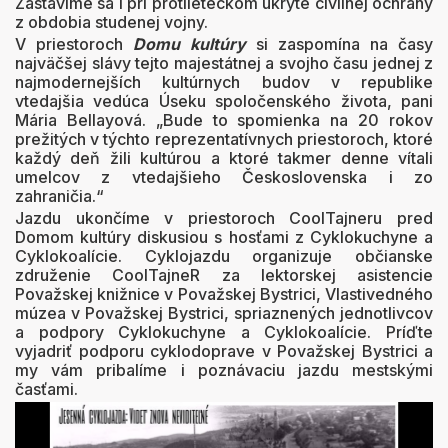
Zastavíme sa i pri protileteckom úkryte civilnej ochrany
z obdobia studenej vojny.
V priestoroch
Domu kultúry
si zaspomína na časy
najväčšej slávy tejto majestátnej a svojho času jednej z
najmodernejších kultúrnych budov v republike
vtedajšia vedúca Úseku spoločenského života, pani
Mária Bellayová. „Bude to spomienka na 20 rokov
prežitých v týchto reprezentatívnych priestoroch, ktoré
každý deň žili kultúrou a ktoré takmer denne vítali
umelcov z vtedajšieho Československa i zo
zahraničia.“
Jazdu ukončíme v priestoroch CoolTajneru pred
Domom kultúry diskusiou s hosťami z Cyklokuchyne a
Cyklokoalície. Cyklojazdu organizuje občianske
združenie CoolTajneR za lektorskej asistencie
Považskej knižnice v Považskej Bystrici, Vlastivedného
múzea v Považskej Bystrici, spriaznených jednotlivcov
a podpory Cyklokuchyne a Cyklokoalície. Príďte
vyjadriť podporu cyklodoprave v Považskej Bystrici a
my vám pribalíme i poznávaciu jazdu mestskými
časťami.