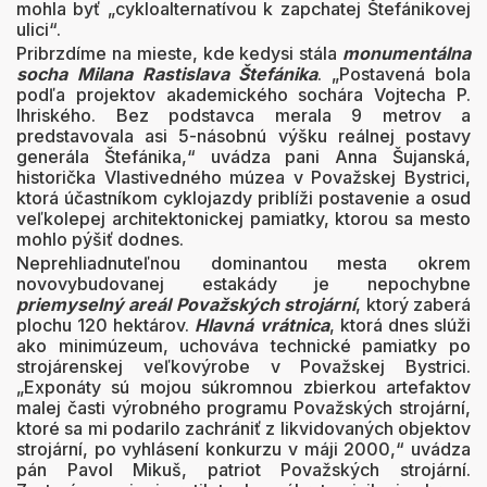
mohla byť „cykloalternatívou k zapchatej Štefánikovej
ulici“.
Pribrzdíme na mieste, kde kedysi stála
monumentálna
socha Milana Rastislava Štefánika
. „Postavená bola
podľa projektov akademického sochára Vojtecha P.
Ihriského. Bez podstavca merala 9 metrov a
predstavovala asi 5-násobnú výšku reálnej postavy
generála Štefánika,“ uvádza pani Anna Šujanská,
historička Vlastivedného múzea v Považskej Bystrici,
ktorá účastníkom cyklojazdy priblíži postavenie a osud
veľkolepej architektonickej pamiatky, ktorou sa mesto
mohlo pýšiť dodnes.
Neprehliadnuteľnou dominantou mesta okrem
novovybudovanej estakády je nepochybne
priemyselný areál Považských strojární
, ktorý zaberá
plochu 120 hektárov.
Hlavná vrátnica
, ktorá dnes slúži
ako minimúzeum, uchováva technické pamiatky po
strojárenskej veľkovýrobe v Považskej Bystrici.
„Exponáty sú mojou súkromnou zbierkou artefaktov
malej časti výrobného programu Považských strojární,
ktoré sa mi podarilo zachrániť z likvidovaných objektov
strojární, po vyhlásení konkurzu v máji 2000,“ uvádza
pán Pavol Mikuš, patriot Považských strojární.