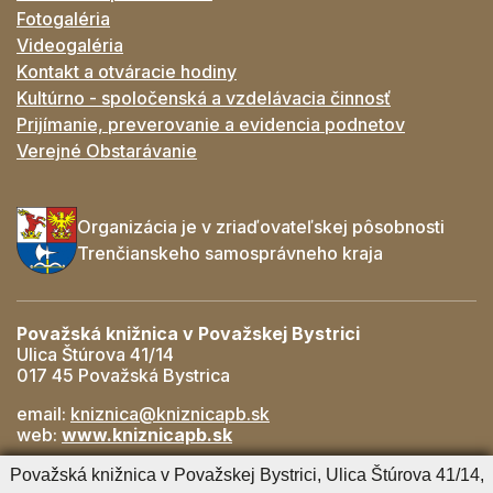
Fotogaléria
Videogaléria
Kontakt a otváracie hodiny
Kultúrno - spoločenská a vzdelávacia činnosť
Prijímanie, preverovanie a evidencia podnetov
Verejné Obstarávanie
Organizácia je v zriaďovateľskej pôsobnosti
Trenčianskeho samosprávneho kraja
Považská knižnica v Považskej Bystrici
Ulica Štúrova 41/14
017 45 Považská Bystrica
email:
kniznica@kniznicapb.sk
web:
www.kniznicapb.sk
Pobočky
Považská knižnica v Považskej Bystrici, Ulica Štúrova 41/14,