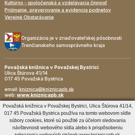
Kultúrno - spoločenská a vzdelávacia činnosť
Prijímanie, preverovanie a evidencia podnetov
Verejné Obstarávanie
Organizácia je v zriaďovateľskej pôsobnosti
Trenčianskeho samosprávneho kraja
Považská knižnica v Považskej Bystrici
Ulica Štúrova 41/14
017 45 Považská Bystrica
email:
kniznica@kniznicapb.sk
web:
www.kniznicapb.sk
Pobočky
Považská knižnica v Považskej Bystrici, Ulica Štúrova 41/14,
Rozkvet
- 042/432 56 59, rozkvet@kniznicapb.sk
017 45 Považská Bystrica používa na tomto webovom sídle
SNP
- 0901 918 843, snp@kniznicapb.sk
súbory cookies, ktoré sú použité za účelom sledovania
návštevnosti webového sídla alebo k prispôsobeniu
zobrazenia webových stránok www.kniznicapb.sk.