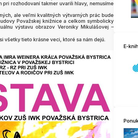
 pri rozhodovaní takmer uvarili hlavy, nemusíme
ých, ale veľmi kvalitných výtvarných prác bude
 budovy Považskej knižnice a celkom symbolicky
tuálnu výstavu obrazov Veroniky Mikulášovej –
 všetky tieto krásne veci, ktoré sa nám dejú.
E-kni
Ponuk