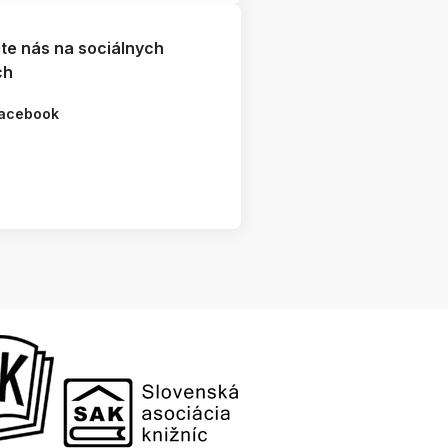
jte nás na sociálnych
ch
acebook