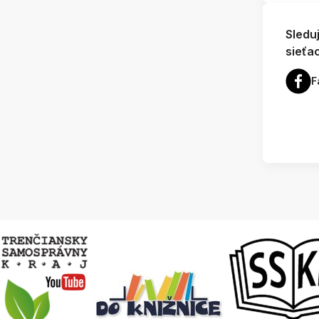
Sledu
sieťa
F