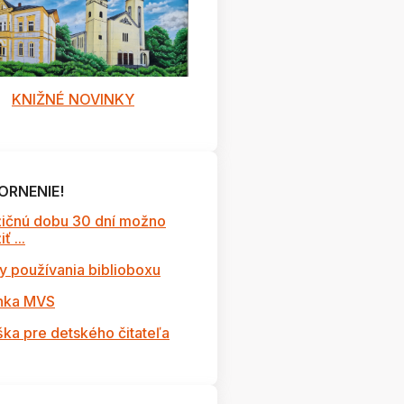
KNIŽNÉ NOVINKY
ORNENIE!
ičnú dobu 30 dní možno
ť ...
y používania biblioboxu
nka MVS
ška pre detského čitateľa