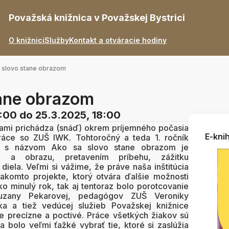
Považská knižnica v Považskej Bystrici
O knižnici
Služby
Kontakt a otváracie hodiny
 slovo stane obrazom
tane obrazom
7:00
do 25.3.2025, 18:00
ňami prichádza (snáď) okrem príjemného počasia
E-knih
práce so ZUŠ IWK. Tohtoročný a teda 1. ročník
ov s názvom Ako sa slovo stane obrazom je
u a obrazu, pretavením príbehu, zážitku
diela. Veľmi si vážime, že práve naša inštitúcia
akomto projekte, ktorý otvára ďalšie možnosti
ko minulý rok, tak aj tentoraz bolo porotcovanie
Zuzany Pekarovej, pedagógov ZUŠ Veroniky
a a tiež vedúcej služieb Považskej knižnice
e precízne a poctivé. Práce všetkých žiakov sú
 a bolo veľmi ťažké vybrať tie, ktoré si zaslúžia