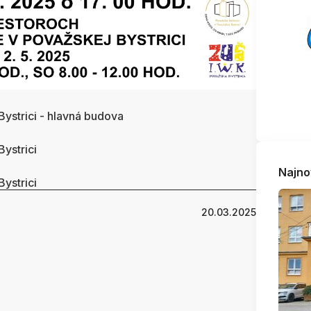
ystrici - hlavná budova
ystrici
Najno
ystrici
20.03.2025