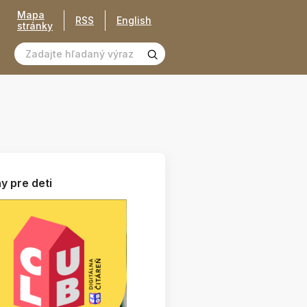
Mapa
RSS
English
stránky
y pre deti