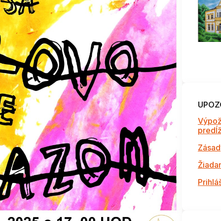
UPOZ
Výpož
predĺži
Zásad
Žiada
Prihlá