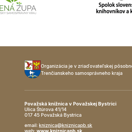
Organizácia je v zriaďovateľskej pôsobn
Trenčianskeho samosprávneho kraja
Považská knižnica v Považskej Bystrici
Ulica Štúrova 41/14
017 45 Považská Bystrica
email:
kniznica@kniznicapb.sk
web:
www.kniznicapb.sk