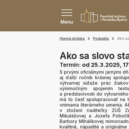
Menu
Hlavná stránka
Podujatia
Ako sa
Ako sa slovo s
Termín:
od 25.3.2025, 1
S prvými oficiálnymi jarnými d
aj ďalší ročník krásnej spolu
výtvarnej súťaže prác žiak
výnimočným spojením text
a predstavivosti do výtvarného 
má tú česť spolupracovať na t
vnímania literárneho umenia. A
v zložení riaditeľky ZUŠ 
Mikulášovej a Jozefa Pobočík
Barbory Mihálikovej mimoriadn
kvalitné, nápadité a originálne