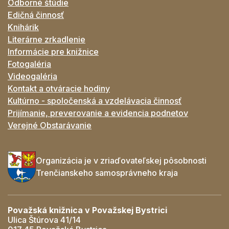
Odborné štúdie
Edičná činnosť
Knihárik
Literárne zrkadlenie
Informácie pre knižnice
Fotogaléria
Videogaléria
Kontakt a otváracie hodiny
Kultúrno - spoločenská a vzdelávacia činnosť
Prijímanie, preverovanie a evidencia podnetov
Verejné Obstarávanie
Organizácia je v zriaďovateľskej pôsobnosti
Trenčianskeho samosprávneho kraja
Považská knižnica v Považskej Bystrici
Ulica Štúrova 41/14