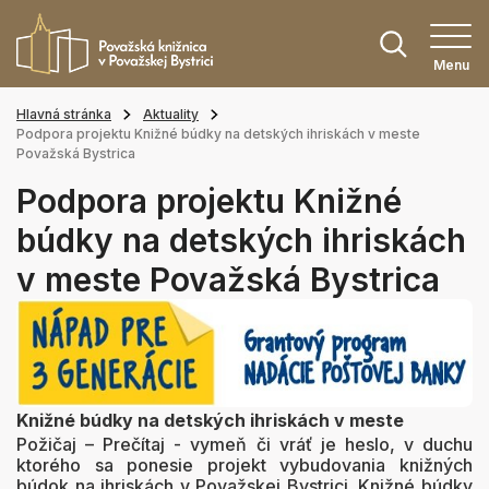
Menu
Hlavná stránka
Aktuality
Podpora projektu Knižné búdky na detských ihriskách v meste
Považská Bystrica
Podpora projektu Knižné
búdky na detských ihriskách
v meste Považská Bystrica
Knižné búdky na detských ihriskách v meste
Požičaj – Prečítaj - vymeň či vráť je heslo, v duchu
ktorého sa ponesie projekt vybudovania knižných
búdok na ihriskách v Považskej Bystrici. Knižné búdky