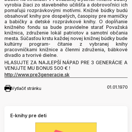
vyrobia žiaci zo stavebného učilišťa a dobrovoľníci ich
pomaľujú rozprávkovými motívmi. Knižné búdky budú
obsahovať knihy pre dospelých, časopisy pre mamičky
a babičky a detské rozprávkové knihy. O dopĺňanie
knižného fondu sa bude pravidelne starať Považská
knižnica, združenie lokál patriotov a samotní občania
mesta. Súčasťou krstu každej novej knižnej búdky bude
kultúrny program- čítanie z vybranej knihy
pracovníčkami knižnice a členmi združenia, bábkové
divadlo a tvorivé dielne.
HLASUJTE ZA NAJLEPŠÍ NÁPAD PRE 3 GENERÁCIE A
VENUJTE MU BONUS 500 € !
http://www.pre3generacie.sk
01.01.1970
Vytlačiť stránku
E-knihy pre deti