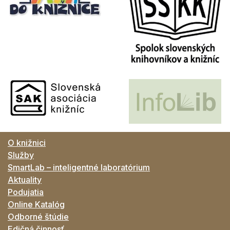
O knižnici
Služby
SmartLab – inteligentné laboratórium
Aktuality
Podujatia
Online Katalóg
Odborné štúdie
Edičná činnosť