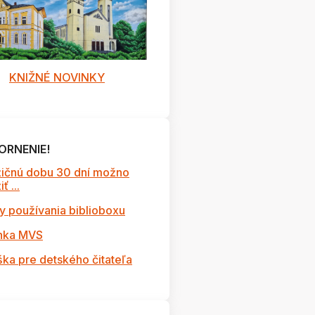
KNIŽNÉ NOVINKY
ORNENIE!
ičnú dobu 30 dní možno
ť ...
y používania biblioboxu
nka MVS
ška pre detského čitateľa