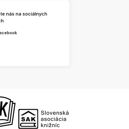
jte nás na sociálnych
ch
acebook