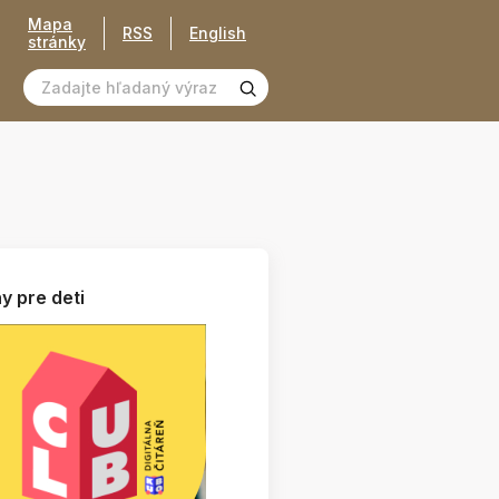
Mapa
RSS
English
stránky
y pre deti