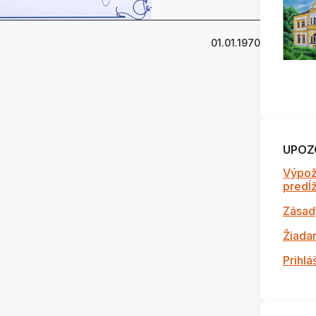
01.01.1970
UPOZ
Výpož
predĺži
Zásad
Žiada
Prihlá