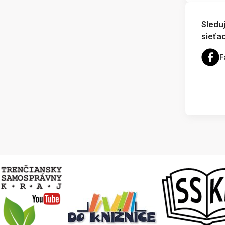
Sledu
sieťa
F