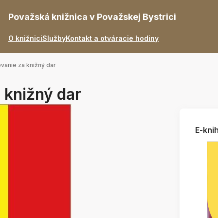
Považská knižnica v Považskej Bystrici
O knižnici
Služby
Kontakt a otváracie hodiny
anie za knižný dar
 knižný dar
E-knih