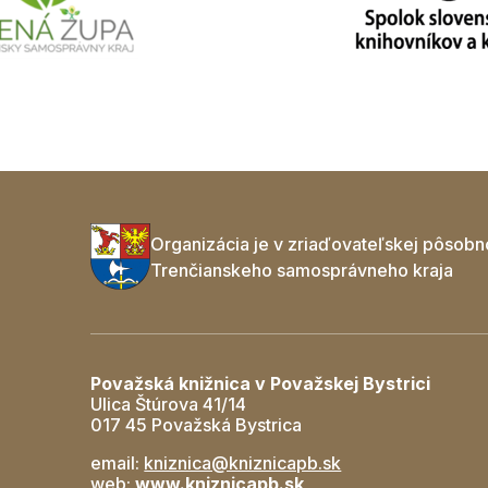
Organizácia je v zriaďovateľskej pôsobn
Trenčianskeho samosprávneho kraja
Považská knižnica v Považskej Bystrici
Ulica Štúrova 41/14
017 45 Považská Bystrica
email:
kniznica@kniznicapb.sk
web:
www.kniznicapb.sk