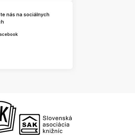
jte nás na sociálnych
ch
acebook