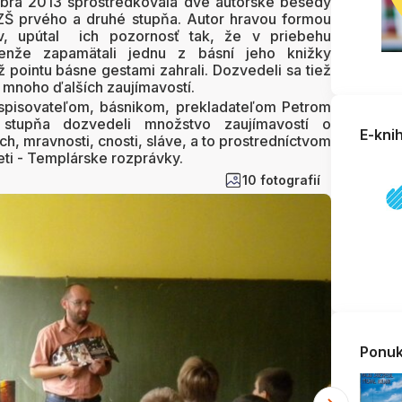
óbra 2013 sprostredkovala dve autorské besedy
ZŠ prvého a druhé stupňa. Autor hravou formou
ov, upútal ich pozornosť tak, že v priebehu
elenže zapamätali jednu z básní jeho knižky
ž pointu básne gestami zahrali. Dozvedeli sa tiež
a mnoho ďalších zaujímavostí.
 spisovateľom, básnikom, prekladateľom Petrom
stupňa dozvedeli množstvo zaujímavostí o
E-kni
h, mravnosti, cnosti, sláve, a to prostredníctvom
eti - Templárske rozprávky.
10 fotografií
Ponuk