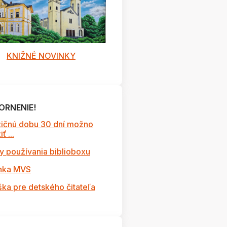
KNIŽNÉ NOVINKY
ská beseda s petrom kubicom - DSCN5283
ORNENIE!
ičnú dobu 30 dní možno
ť ...
y používania biblioboxu
nka MVS
ška pre detského čitateľa