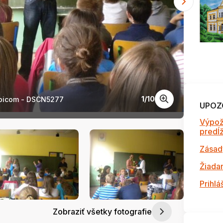
1
/
10
ubicom - DSCN5277
Autor
UPOZ
Výpož
predĺži
Zásad
Žiada
Prihlá
Zobraziť všetky fotografie