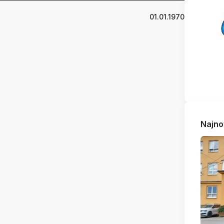
01.01.1970
Najno