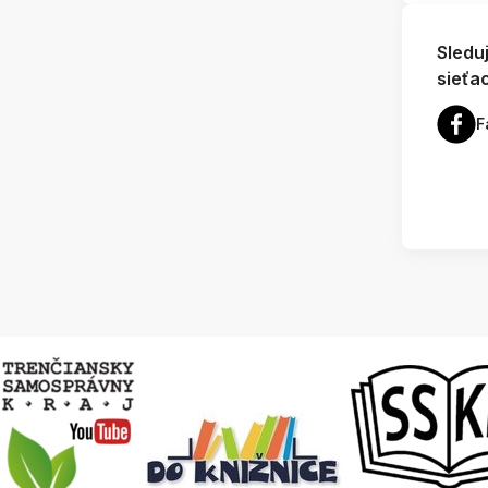
Sledu
sieťa
F