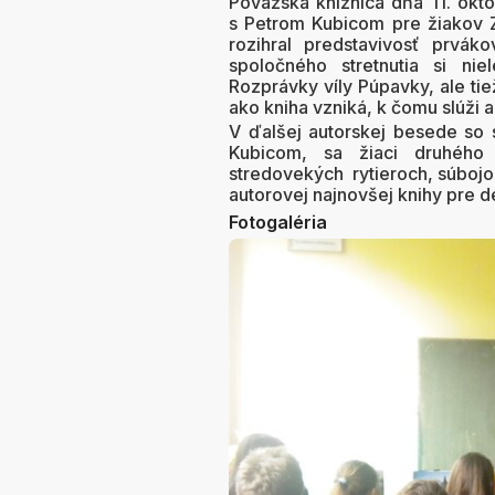
Považská knižnica dňa 11. okt
s Petrom Kubicom pre žiakov 
rozihral predstavivosť prvák
spoločného stretnutia si ni
Rozprávky víly Púpavky, ale tie
ako kniha vzniká, k čomu slúži 
V ďalšej autorskej besede so
Kubicom, sa žiaci druhého 
stredovekých rytieroch, súbojoc
autorovej najnovšej knihy pre d
Fotogaléria