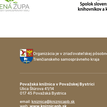
Organizácia je v zriaďovateľskej pôsobn
Trenčianskeho samosprávneho kraja
Považská knižnica v Považskej Bystrici
Ulica Štúrova 41/14
017 45 Považská Bystrica
email:
kniznica@kniznicapb.sk
web:
www.kniznicapb.sk