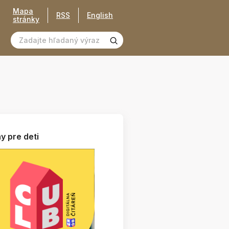
Mapa
RSS
English
stránky
y pre deti