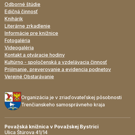
Odborné štúdie
Edičná činnosť
Knihárik
Literárne zrkadlenie
Informácie pre knižnice
Fotogaléria
Videogaléria
Kontakt a otváracie hodiny
Kultúrno - spoločenská a vzdelávacia činnosť
Prijímanie, preverovanie a evidencia podnetov
Verejné Obstarávanie
Organizácia je v zriaďovateľskej pôsobnosti
Trenčianskeho samosprávneho kraja
Považská knižnica v Považskej Bystrici
Ulica Štúrova 41/14