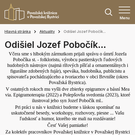
Menu
Hlavná stránka
Aktuality
Odišiel Jozef Pobočík...
Odišiel Jozef Pobočík...
Včera sme s hlbokým zármutkom prijali správu o úmrtí Jozefa
Pobočíka st. - folkloristu, výrobcu pastierskych ľudových
hudobných nástrojov (najmä rífových píšťal a ornamentálnych i
figurálne zdobených fujár), speváka, hudobníka, publicistu a
spisovateľa pochádzajúceho a tvoriaceho v obci Brvnište (okres
Považská Bystrica).
V ostatných rokoch mu vyšli dve zbierky epigramov a básní Mea
via. Epigramoterapia (2022) a Polepšovňa svedomia (2023), ktoré
ilustroval jeho syn Jozef Pobočík ml..
Pri práci u nás v knižnici budeme s láskou spomínať na
uskutočnené besedy, workshopy, rozhovory, piesne ... Vašu
ľudskosť a humor, ktorého ste mali na rozdávanie!
Česť Vašej pamiatke!
Za kolektív pracovníkov Považskej knižnice v Považskej Bystrici