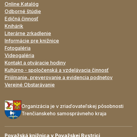
Online Katalóg
Odborné štúdie
Edičná činnosť
Knihárik
Literárne zrkadlenie
Informácie pre knižnice
Fotogaléria
Videogaléria
Kontakt a otváracie hodiny
Kultúrno - spoločenská a vzdelávacia činnosť
Prijímanie, preverovanie a evidencia podnetov
Verejné Obstarávanie
Organizácia je v zriaďovateľskej pôsobnosti
Trenčianskeho samosprávneho kraja
Považská knižnica v Považskej Bystrici