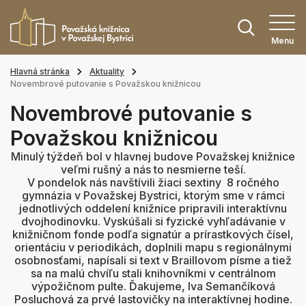
Menu
Hlavná stránka
Aktuality
Novembrové putovanie s Považskou knižnicou
Novembrové putovanie s
Považskou knižnicou
Minulý týždeň bol v hlavnej budove Považskej knižnice
veľmi rušný a nás to nesmierne teší.
V pondelok nás navštívili žiaci sextiny 8 ročného
gymnázia v Považskej Bystrici, ktorým sme v rámci
jednotlivých oddelení knižnice pripravili interaktívnu
dvojhodinovku. Vyskúšali si fyzické vyhľadávanie v
knižničnom fonde podľa signatúr a prírastkových čísel,
orientáciu v periodikách, doplnili mapu s regionálnymi
osobnosťami, napísali si text v Braillovom písme a tiež
sa na
malú chvíľu stali knihovníkmi v centrálnom
výpožičnom pulte. Ďakujeme, Iva Semančíková
Posluchová za prvé lastovičky na interaktívnej hodine.