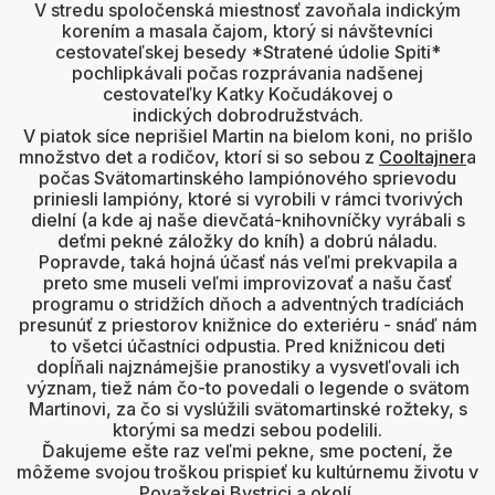
V stredu spoločenská miestnosť zavoňala indickým
korením a masala čajom, ktorý si návštevníci
cestovateľskej besedy *Stratené údolie Spiti*
pochlipkávali počas rozprávania nadšenej
cestovateľky Katky Kočudákovej o
indických dobrodružstvách.
V piatok síce neprišiel Martin na bielom koni, no prišlo
množstvo det a rodičov, ktorí si so sebou z
Cooltajner
a
počas Svätomartinského lampiónového sprievodu
priniesli lampióny, ktoré si vyrobili v rámci tvorivých
dielní (a kde aj naše dievčatá-knihovníčky vyrábali s
deťmi pekné záložky do kníh) a dobrú náladu.
Popravde, taká hojná účasť nás veľmi prekvapila a
preto sme museli veľmi improvizovať a našu časť
programu o stridžích dňoch a adventných tradíciách
presunúť z priestorov knižnice do exteriéru - snáď nám
to všetci účastníci odpustia. Pred knižnicou deti
dopĺňali najznámejšie pranostiky a vysvetľovali ich
význam, tiež nám čo-to povedali o legende o svätom
Martinovi, za čo si vyslúžili svätomartinské rožteky, s
ktorými sa medzi sebou podelili.
Ďakujeme ešte raz veľmi pekne, sme poctení, že
môžeme svojou troškou prispieť ku kultúrnemu životu v
Považskej Bystrici a okolí.