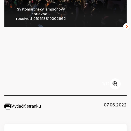
Svätomartinský lampiónový
sprievod -
received_919618819002662
1
/
12
07.06.2022
Vytlačiť stránku