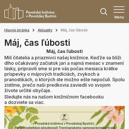
Menu
Hlavná stránka
Aktuality
Máj, čas ľúbosti
Máj, čas ľúbosti
Máj, čas ľúbosti
Milí čitatelia a priaznivci našej knižnice. Keďže sa blíži
dlho očakávaný začiatok jari a najmä mesiac v znamení
lásky, pripravili sme si pre vás počas mesiaca krátke
príspevky o májových tradíciách, zvykoch a
pranostikách, o ktorých ste možno ešte nepočuli. Spolu
zistíme, prečo naši predkovia zaviedli vo svojom
živote určité obyčaje.
Sledujte nás na našom knižničnom facebooku
a dozviete sa viac.