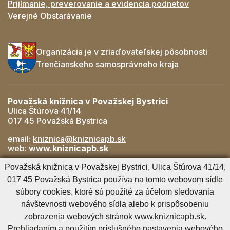
Prijímanie, preverovanie a evidencia podnetov
Verejné Obstarávanie
Organizácia je v zriaďovateľskej pôsobnosti
Trenčianskeho samosprávneho kraja
Považská knižnica v Považskej Bystrici
Ulica Štúrova 41/14
017 45 Považská Bystrica
email:
kniznica@kniznicapb.sk
web:
www.kniznicapb.sk
Pobočky
Považská knižnica v Považskej Bystrici, Ulica Štúrova 41/14,
Rozkvet
- 042/432 56 59, rozkvet@kniznicapb.sk
017 45 Považská Bystrica používa na tomto webovom sídle
SNP
- 0901 918 843, snp@kniznicapb.sk
súbory cookies, ktoré sú použité za účelom sledovania
návštevnosti webového sídla alebo k prispôsobeniu
zobrazenia webových stránok www.kniznicapb.sk.
Cookies nastavenie
Cookies - viac informácií
Vyhlásenie o prístupnosti
Prehliadaním a použitím príslušného nastavenia webového
Technický prevádzkovateľ
Správca obsahu