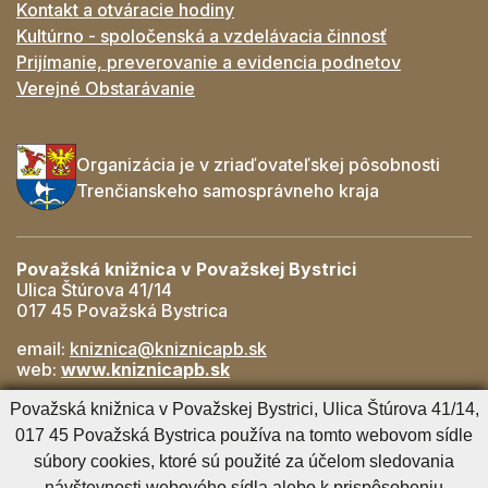
Kontakt a otváracie hodiny
Kultúrno - spoločenská a vzdelávacia činnosť
Prijímanie, preverovanie a evidencia podnetov
Verejné Obstarávanie
Organizácia je v zriaďovateľskej pôsobnosti
Trenčianskeho samosprávneho kraja
Považská knižnica v Považskej Bystrici
Ulica Štúrova 41/14
017 45 Považská Bystrica
email:
kniznica@kniznicapb.sk
web:
www.kniznicapb.sk
Pobočky
Považská knižnica v Považskej Bystrici, Ulica Štúrova 41/14,
Rozkvet
- 042/432 56 59, rozkvet@kniznicapb.sk
017 45 Považská Bystrica používa na tomto webovom sídle
SNP
- 0901 918 843, snp@kniznicapb.sk
súbory cookies, ktoré sú použité za účelom sledovania
návštevnosti webového sídla alebo k prispôsobeniu