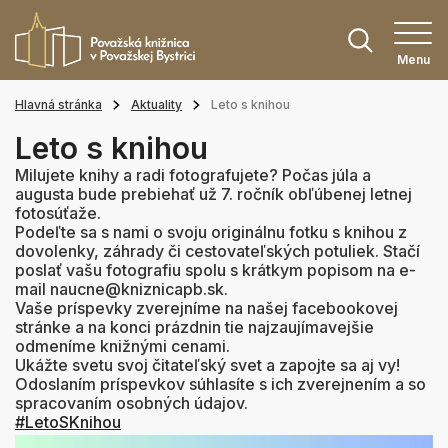
Menu
Hlavná stránka
Aktuality
Leto s knihou
Leto s knihou
Milujete knihy a radi fotografujete? Počas júla a
augusta bude prebiehať už 7. ročník obľúbenej letnej
fotosúťaže.
Podeľte sa s nami o svoju originálnu fotku s knihou z
dovolenky, záhrady či cestovateľských potuliek. Stačí
poslať vašu fotografiu spolu s krátkym popisom na e-
mail naucne@kniznicapb.sk.
Vaše príspevky zverejníme na našej facebookovej
stránke a na konci prázdnin tie najzaujímavejšie
odmeníme knižnými cenami.
Ukážte svetu svoj čitateľský svet a zapojte sa aj vy!
Odoslaním príspevkov súhlasíte s ich zverejnením a so
spracovaním osobných údajov.
#LetoSKnihou