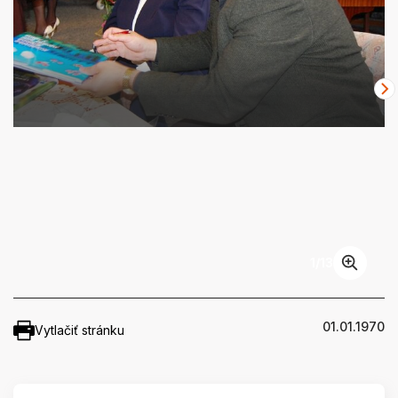
1
/
13
01.01.1970
Vytlačiť stránku