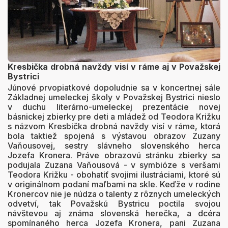
Kresbička drobná navždy visí v ráme aj v Považskej
Bystrici
Júnové prvopiatkové dopoludnie sa v koncertnej sále
Základnej umeleckej školy v Považskej Bystrici nieslo
v duchu literárno-umeleckej prezentácie novej
básnickej zbierky pre deti a mládež od Teodora Križku
s názvom Kresbička drobná navždy visí v ráme, ktorá
bola taktiež spojená s výstavou obrazov Zuzany
Vaňousovej, sestry slávneho slovenského herca
Jozefa Kronera. Práve obrazovú stránku zbierky sa
podujala Zuzana Vaňousová - v symbióze s veršami
Teodora Križku - obohatiť svojimi ilustráciami, ktoré sú
v originálnom podaní maľbami na skle. Keďže v rodine
Kronercov nie je núdza o talenty z rôznych umeleckých
odvetví, tak Považskú Bystricu poctila svojou
návštevou aj známa slovenská herečka, a dcéra
spomínaného herca Jozefa Kronera, pani Zuzana