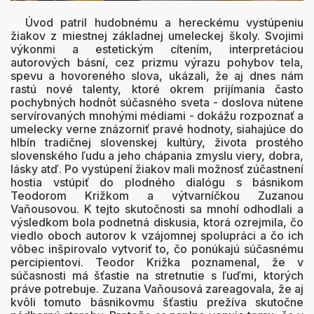
Úvod patril hudobnému a hereckému vystúpeniu
žiakov z miestnej základnej umeleckej školy. Svojimi
výkonmi a estetickým cítením, interpretáciou
autorových básní, cez prizmu výrazu pohybov tela,
spevu a hovoreného slova, ukázali, že aj dnes nám
rastú nové talenty, ktoré okrem prijímania často
pochybných hodnôt súčasného sveta - doslova nútene
servírovaných mnohými médiami - dokážu rozpoznať a
umelecky verne znázorniť pravé hodnoty, siahajúce do
hlbín tradičnej slovenskej kultúry, života prostého
slovenského ľudu a jeho chápania zmyslu viery, dobra,
lásky atď. Po vystúpení žiakov mali možnosť zúčastnení
hostia vstúpiť do plodného dialógu s básnikom
Teodorom Križkom a výtvarníčkou Zuzanou
Vaňousovou. K tejto skutočnosti sa mnohí odhodlali a
výsledkom bola podnetná diskusia, ktorá ozrejmila, čo
viedlo oboch autorov k vzájomnej spolupráci a čo ich
vôbec inšpirovalo vytvoriť to, čo ponúkajú súčasnému
percipientovi. Teodor Križka poznamenal, že v
súčasnosti má šťastie na stretnutie s ľuďmi, ktorých
práve potrebuje. Zuzana Vaňousová zareagovala, že aj
kvôli tomuto básnikovmu šťastiu prežíva skutočne