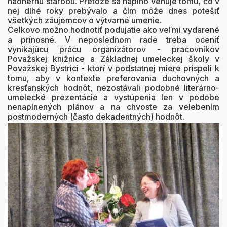
nádhernú starobu. Pretože sa naplno venuje tomu, čo v
nej dlhé roky prebývalo a čím môže dnes potešiť
všetkých záujemcov o výtvarné umenie.
Celkovo možno hodnotiť podujatie ako veľmi vydarené
a prínosné. V neposlednom rade treba oceniť
vynikajúcu prácu organizátorov - pracovníkov
Považskej knižnice a Základnej umeleckej školy v
Považskej Bystrici - ktorí v podstatnej miere prispeli k
tomu, aby v kontexte preferovania duchovných a
kresťanských hodnôt, nezostávali podobné literárno-
umelecké prezentácie a vystúpenia len v podobe
nenaplnených plánov a na chvoste za velebením
postmoderných (často dekadentných) hodnôt.