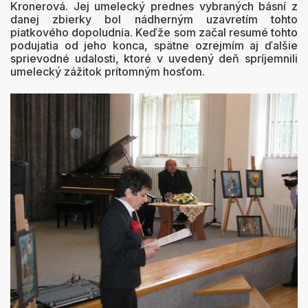
Kronerová. Jej umelecký prednes vybraných básní z
danej zbierky bol nádherným uzavretím tohto
piatkového dopoludnia. Keďže som začal resumé tohto
podujatia od jeho konca, spätne ozrejmím aj ďalšie
sprievodné udalosti, ktoré v uvedený deň spríjemnili
umelecký zážitok prítomným hosťom.