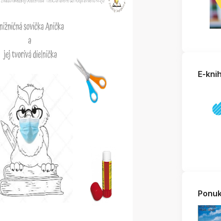
E-kni
Ponuk