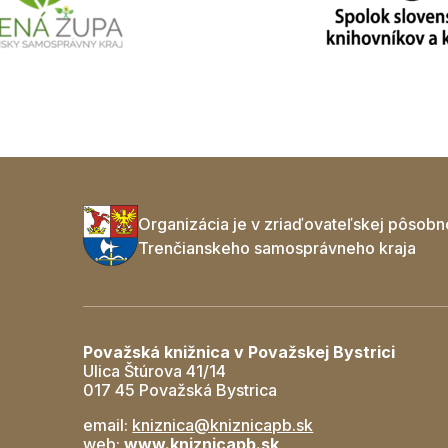
Organizácia je v zriaďovateľskej pôsobn
Trenčianskeho samosprávneho kraja
Považská knižnica v Považskej Bystrici
Ulica Štúrova 41/14
017 45 Považská Bystrica
email:
kniznica@kniznicapb.sk
web:
www.kniznicapb.sk