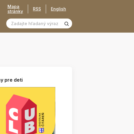
Mapa
RSS
English
stránky
y pre deti