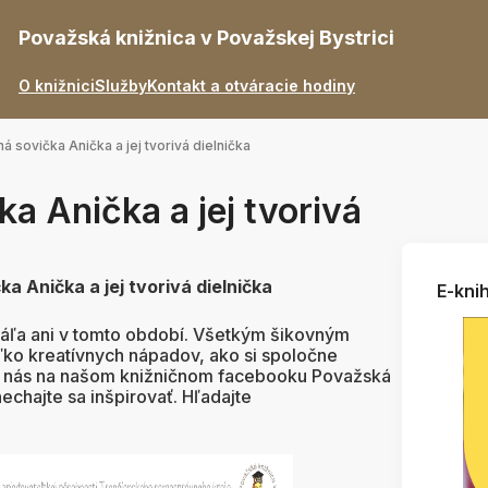
Považská knižnica v Považskej Bystrici
O knižnici
Služby
Kontakt a otváracie hodiny
ná sovička Anička a jej tvorivá dielnička
ka Anička a jej tvorivá
ka Anička a jej tvorivá dielnička
E-knih
áľa ani v tomto období. Všetkým šikovným
ko kreatívnych nápadov, ako si spoločne
te nás na našom knižničnom facebooku Považská
nechajte sa inšpirovať. Hľadajte