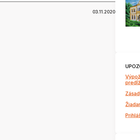
03.11.2020
UPOZ
Výpož
predĺži
Zásad
Žiada
Prihlá