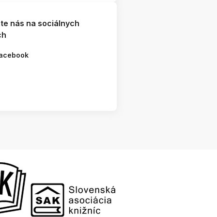
jte nás na sociálnych
ch
acebook