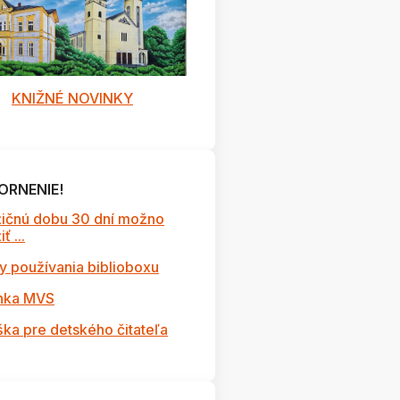
KNIŽNÉ NOVINKY
ORNENIE!
ičnú dobu 30 dní možno
ť ...
y používania biblioboxu
nka MVS
ška pre detského čitateľa