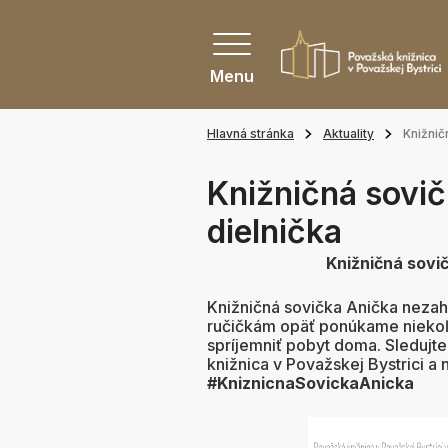
Menu
Hlavná stránka
Aktuality
Knižnič
Knižničná sovič
dielnička
Knižničná sovič
Knižničná sovička Anička nezah
ručičkám opäť ponúkame niekoľ
spríjemniť pobyt doma. Sleduj
knižnica v Považskej Bystrici a 
#KniznicnaSovickaAnicka