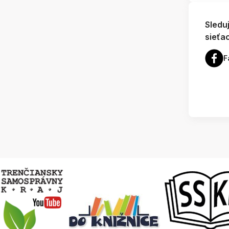
Sledu
sieťa
F