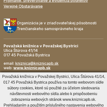
Prijímanie, preverovanie a evidencia podnetov
Verejné Obstarávanie
Organizácia je v zriaďovateľskej pôsobnosti
Trenčianskeho samosprávneho kraja
Považská knižnica v Považskej Bystrici
Ulica Štúrova 41/14
017 45 Považská Bystrica
email:
kniznica@kniznicapb.sk
web:
www.kniznicapb.sk
Pobočky
Považská knižnica v Považskej Bystrici, Ulica Štúrova 41/14,
Rozkvet
- 042/432 56 59, rozkvet@kniznicapb.sk
017 45 Považská Bystrica používa na tomto webovom sídle
SNP
- 0901 918 843, snp@kniznicapb.sk
súbory cookies, ktoré sú použité za účelom sledovania
návštevnosti webového sídla alebo k prispôsobeniu
zobrazenia webových stránok www.kniznicapb.sk.
Cookies nastavenie
Cookies - viac informácií
Vyhlásenie o prístupnosti
Prehliadaním a použitím príslušného nastavenia webového
Technický prevádzkovateľ
Správca obsahu