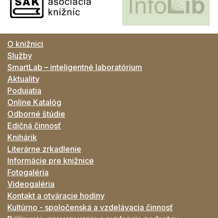
O knižnici
Služby
SmartLab – inteligentné laboratórium
Aktuality
Podujatia
Online Katalóg
Odborné štúdie
Edičná činnosť
Knihárik
Literárne zrkadlenie
Informácie pre knižnice
Fotogaléria
Videogaléria
Kontakt a otváracie hodiny
Kultúrno - spoločenská a vzdelávacia činnosť