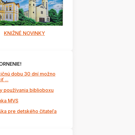
KNIŽNÉ NOVINKY
ORNENIE!
ičnú dobu 30 dní možno
ť ...
y používania biblioboxu
nka MVS
ška pre detského čitateľa