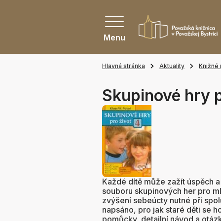
Menu
Hlavná stránka
Aktuality
Knižné 
Skupinové hry p
Každé dítě může zažít úspěch a p
souboru skupinových her pro mla
zvýšení sebeúcty nutné při spolu
napsáno, pro jak staré děti se ho
pomůcky, detailní návod a otázky