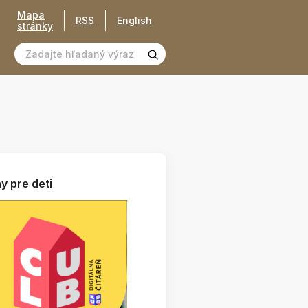
Mapa
RSS
English
stránky
y pre deti