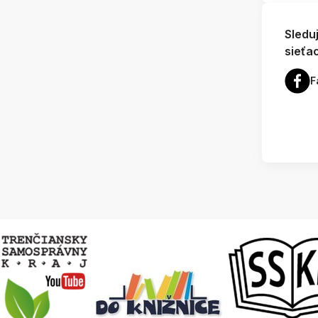
Sledu
sieťa
F