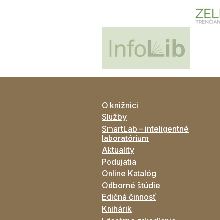
O knižnici
Služby
SmartLab – inteligentné
laboratórium
Aktuality
Podujatia
Online Katalóg
Odborné štúdie
Edičná činnosť
Knihárik