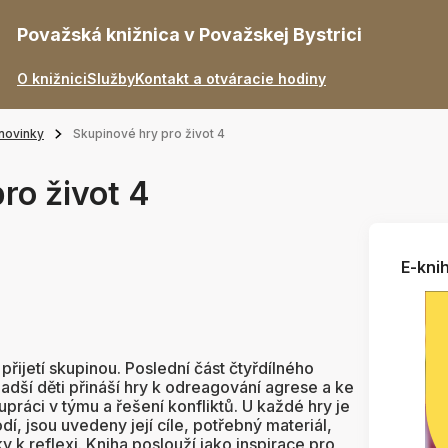
Považská knižnica v Považskej Bystrici
O knižnici
Služby
Kontakt a otváracie hodiny
novinky
Skupinové hry pro život 4
ro život 4
E-knih
řijetí skupinou. Poslední část čtyřdílného
dší děti přináší hry k odreagování agrese a ke
práci v týmu a řešení konfliktů. U každé hry je
dí, jsou uvedeny její cíle, potřebný materiál,
 k reflexi. Kniha poslouží jako inspirace pro