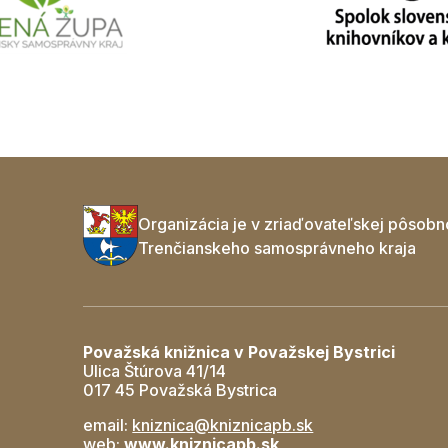
Organizácia je v zriaďovateľskej pôsobn
Trenčianskeho samosprávneho kraja
Považská knižnica v Považskej Bystrici
Ulica Štúrova 41/14
017 45 Považská Bystrica
email:
kniznica@kniznicapb.sk
web:
www.kniznicapb.sk