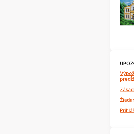
UPOZ
Výpož
predĺži
Zásad
Žiada
Prihlá