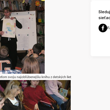
Sledu
sieťa
F
eťom svoju najobľúbenejšiu knihu z detských liet