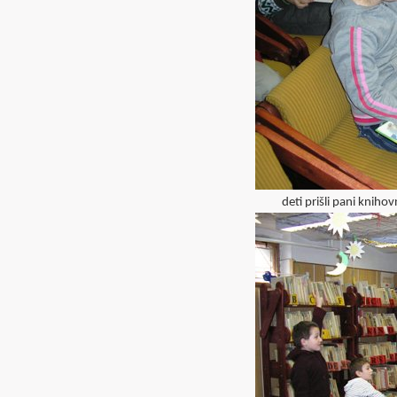
deti prišli pani knih