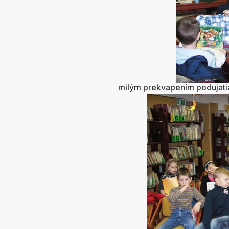
milým prekvapením podujatia