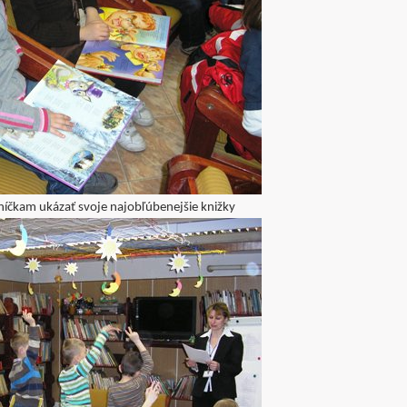
ovníčkam ukázať svoje najobľúbenejšie knižky