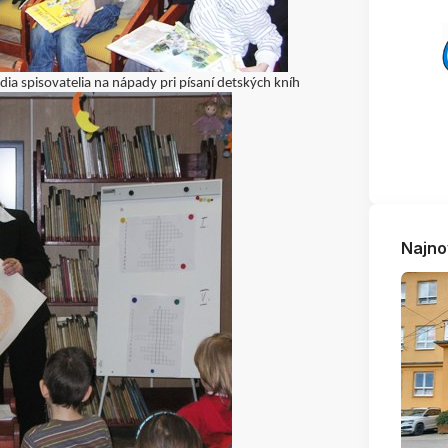
ia spisovatelia na nápady pri písaní detských kníh
Najno