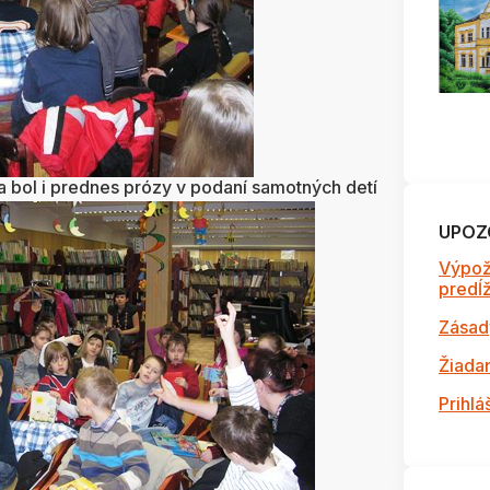
 bol i prednes prózy v podaní samotných detí
UPOZ
Výpož
predĺži
Zásad
Žiada
Prihlá