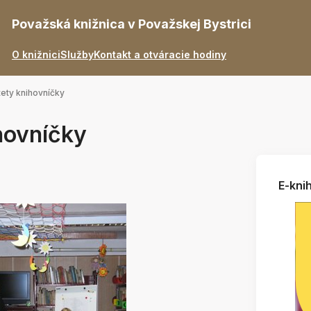
Považská knižnica v Považskej Bystrici
O knižnici
Služby
Kontakt a otváracie hodiny
tety knihovníčky
hovníčky
E-knih