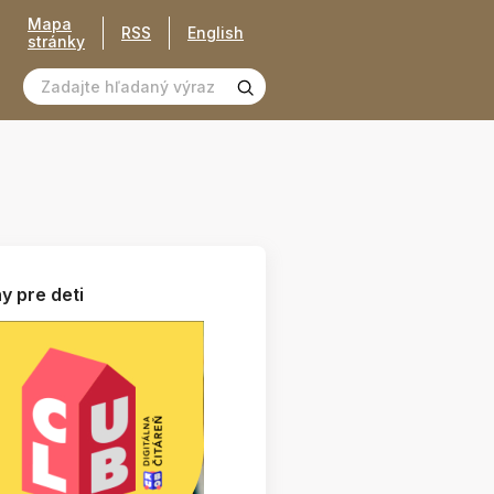
Mapa
RSS
English
stránky
y pre deti