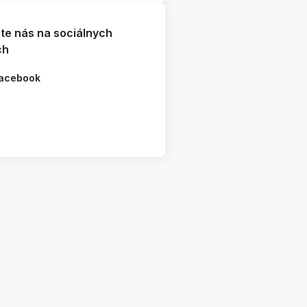
jte nás na sociálnych
ch
acebook