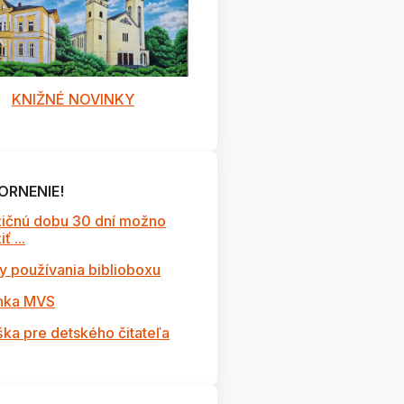
KNIŽNÉ NOVINKY
ORNENIE!
ičnú dobu 30 dní možno
ť ...
y používania biblioboxu
nka MVS
ška pre detského čitateľa