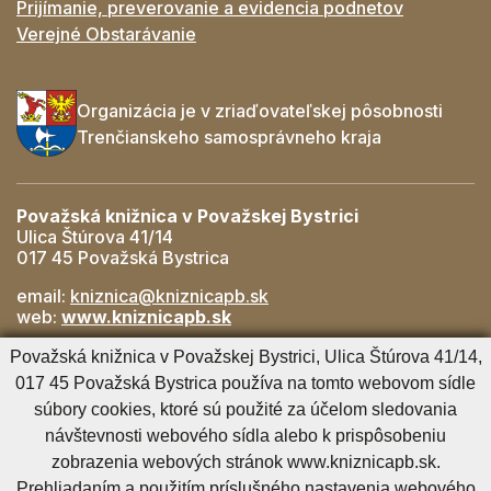
Prijímanie, preverovanie a evidencia podnetov
Verejné Obstarávanie
Organizácia je v zriaďovateľskej pôsobnosti
Trenčianskeho samosprávneho kraja
Považská knižnica v Považskej Bystrici
Ulica Štúrova 41/14
017 45 Považská Bystrica
email:
kniznica@kniznicapb.sk
web:
www.kniznicapb.sk
Pobočky
Považská knižnica v Považskej Bystrici, Ulica Štúrova 41/14,
Rozkvet
- 042/432 56 59, rozkvet@kniznicapb.sk
017 45 Považská Bystrica používa na tomto webovom sídle
SNP
- 0901 918 843, snp@kniznicapb.sk
súbory cookies, ktoré sú použité za účelom sledovania
návštevnosti webového sídla alebo k prispôsobeniu
zobrazenia webových stránok www.kniznicapb.sk.
Cookies nastavenie
Cookies - viac informácií
Vyhlásenie o prístupnosti
Prehliadaním a použitím príslušného nastavenia webového
Technický prevádzkovateľ
Správca obsahu