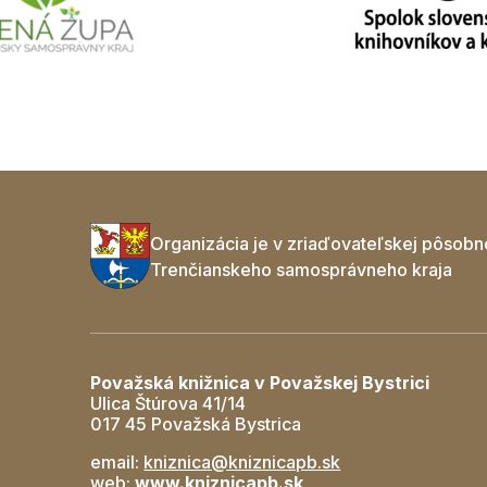
Organizácia je v zriaďovateľskej pôsobn
Trenčianskeho samosprávneho kraja
Považská knižnica v Považskej Bystrici
Ulica Štúrova 41/14
017 45 Považská Bystrica
email:
kniznica@kniznicapb.sk
web:
www.kniznicapb.sk