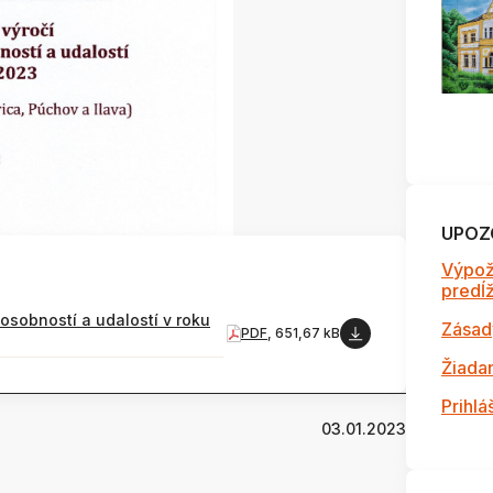
UPOZ
Výpož
predĺži
osobností a udalostí v roku
Zásad
PDF
, 651,67 kB
Žiada
Prihlá
03.01.2023