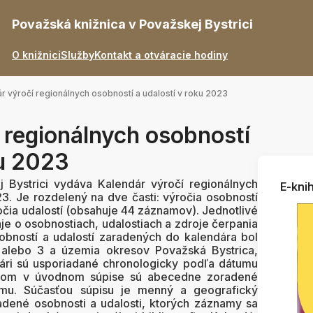
Považská knižnica v Považskej Bystrici
O knižnici
Služby
Kontakt a otváracie hodiny
r výročí regionálnych osobností a udalostí v roku 2023
 regionálnych osobností
ku 2023
 Bystrici vydáva Kalendár výročí regionálnych
E-knih
23. Je rozdelený na dve časti: výročia osobností
čia udalostí (obsahuje 44 záznamov). Jednotlivé
e o osobnostiach, udalostiach a zdroje čerpania
sobností a udalostí zaradených do kalendára bol
8 alebo 3 a územia okresov Považská Bystrica,
dári sú usporiadané chronologicky podľa dátumu
ičom v úvodnom súpise sú abecedne zoradené
mu. Súčasťou súpisu je menný a geografický
radené osobnosti a udalosti, ktorých záznamy sa