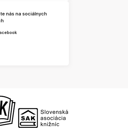
jte nás na sociálnych
ch
acebook