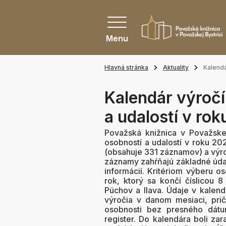
Menu
Hlavná stránka
Aktuality
Kalendá
Kalendár výročí
a udalostí v ro
Považská knižnica v Považskej
osobností a udalostí v roku 20
(obsahuje 331 záznamov) a výro
záznamy zahŕňajú základné údaj
informácií. Kritériom výberu o
rok, ktorý sa končí číslicou 
Púchov a Ilava. Údaje v kalen
výročia v danom mesiaci, pr
osobnosti bez presného dátu
register. Do kalendára boli za