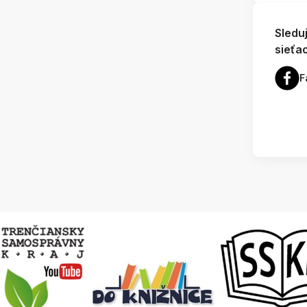
Sledu
sieťa
F