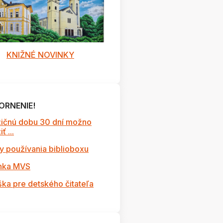
KNIŽNÉ NOVINKY
ORNENIE!
ičnú dobu 30 dní možno
ť ...
y používania biblioboxu
nka MVS
ška pre detského čitateľa