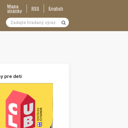
Mapa
RSS
English
stránky
y pre deti