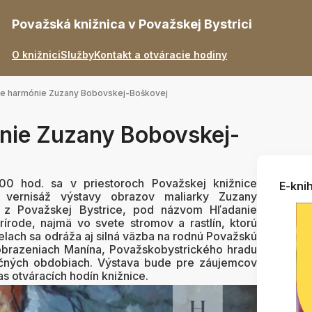
Považská knižnica v Považskej Bystrici
O knižnici
Služby
Kontakt a otváracie hodiny
ie harmónie Zuzany Bobovskej-Boškovej
nie Zuzany Bobovskej-
00 hod. sa v priestoroch Považskej knižnice
E-knih
a vernisáž výstavy obrazov maliarky Zuzany
 z Považskej Bystrice, pod názvom Hľadanie
rírode, najmä vo svete stromov a rastlín, ktorú
ielach sa odráža aj silná väzba na rodnú Považskú
 zobrazeniach Manína, Považskobystrického hradu
ročných obdobiach. Výstava bude pre záujemcov
s otváracích hodín knižnice.