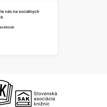
jte nás na sociálnych
ch
acebook