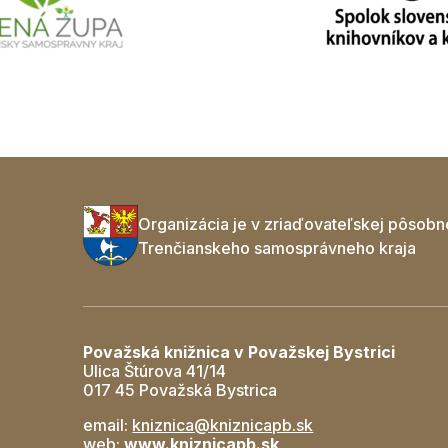
Organizácia je v zriaďovateľskej pôsobn
Trenčianskeho samosprávneho kraja
Považská knižnica v Považskej Bystrici
Ulica Štúrova 41/14
017 45 Považská Bystrica
email:
kniznica@kniznicapb.sk
web:
www.kniznicapb.sk