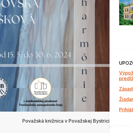
UPOZ
Výpož
predĺži
Zásad
Žiada
Prihlá
Považská knižnica v Považskej Bystrici