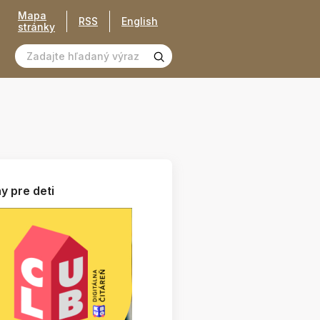
Mapa
RSS
English
stránky
y pre deti