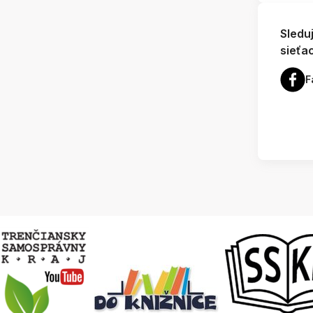
Sledu
sieťa
F