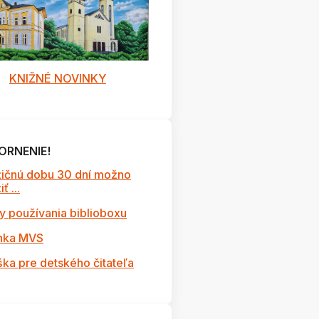
KNIŽNÉ NOVINKY
ORNENIE!
ičnú dobu 30 dní možno
ť ...
y používania biblioboxu
nka MVS
ška pre detského čitateľa