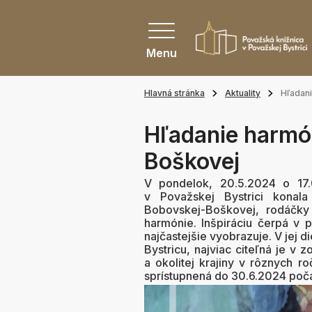
Menu
Hlavná stránka
Aktuality
Hľadan
Hľadanie harmó
Boškovej
V pondelok, 20.5.2024 o 17.
v Považskej Bystrici konal
Bobovskej-Boškovej, rodáčky
harmónie. Inšpiráciu čerpá v p
najčastejšie vyobrazuje. V jej d
Bystricu, najviac citeľná je v
a okolitej krajiny v rôznych 
sprístupnená do 30.6.2024 poča