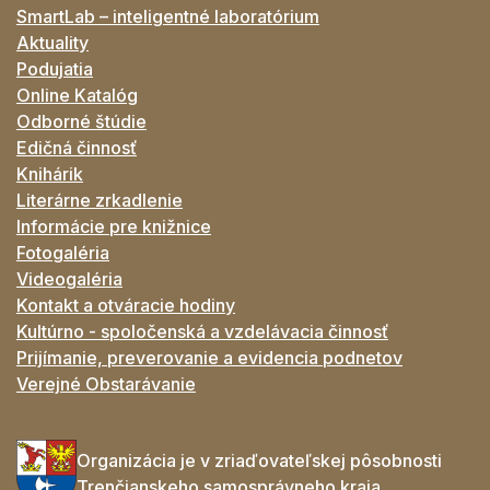
SmartLab – inteligentné laboratórium
Aktuality
Podujatia
Online Katalóg
Odborné štúdie
Edičná činnosť
Knihárik
Literárne zrkadlenie
Informácie pre knižnice
Fotogaléria
Videogaléria
Kontakt a otváracie hodiny
Kultúrno - spoločenská a vzdelávacia činnosť
Prijímanie, preverovanie a evidencia podnetov
Verejné Obstarávanie
Organizácia je v zriaďovateľskej pôsobnosti
Trenčianskeho samosprávneho kraja