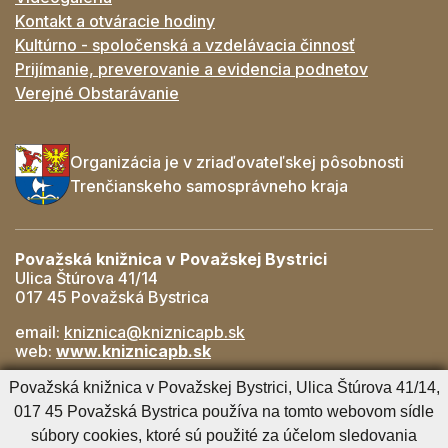
Kontakt a otváracie hodiny
Kultúrno - spoločenská a vzdelávacia činnosť
Prijímanie, preverovanie a evidencia podnetov
Verejné Obstarávanie
Organizácia je v zriaďovateľskej pôsobnosti
Trenčianskeho samosprávneho kraja
Považská knižnica v Považskej Bystrici
Ulica Štúrova 41/14
017 45 Považská Bystrica
email:
kniznica@kniznicapb.sk
web:
www.kniznicapb.sk
Pobočky
Považská knižnica v Považskej Bystrici, Ulica Štúrova 41/14,
Rozkvet
- 042/432 56 59, rozkvet@kniznicapb.sk
017 45 Považská Bystrica používa na tomto webovom sídle
SNP
- 0901 918 843, snp@kniznicapb.sk
súbory cookies, ktoré sú použité za účelom sledovania