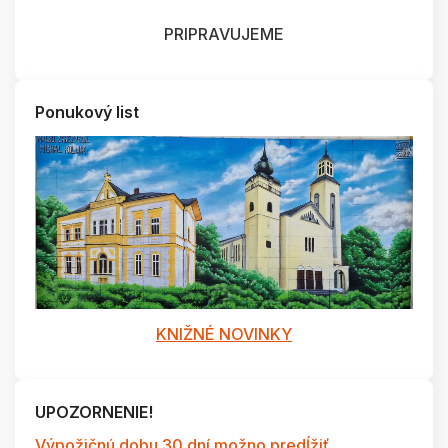
PRIPRAVUJEME
Ponukový list
KNIŽNÉ NOVINKY
UPOZORNENIE!
Výpožičnú dobu 30 dní možno predĺžiť ...