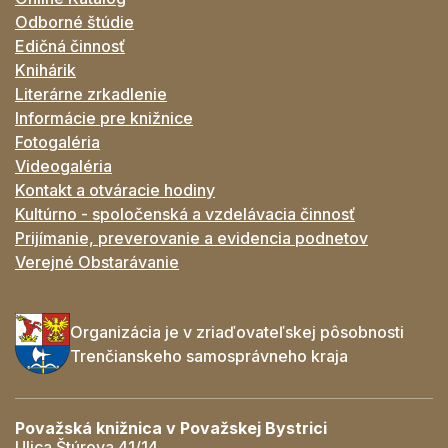
Odborné štúdie
Edičná činnosť
Knihárik
Literárne zrkadlenie
Informácie pre knižnice
Fotogaléria
Videogaléria
Kontakt a otváracie hodiny
Kultúrno - spoločenská a vzdelávacia činnosť
Prijímanie, preverovanie a evidencia podnetov
Verejné Obstarávanie
Organizácia je v zriaďovateľskej pôsobnosti
Trenčianskeho samosprávneho kraja
Považská knižnica v Považskej Bystrici
Ulica Štúrova 41/14