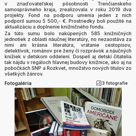
v zriaďovateľskej pôsobnosti Trenčianskeho
samosprávneho kraja, zrealizovala v roku 2019 dva
projekty. Fond na podporu umenia jeden z nich
podporil sumou 5 500,- €. Prostriedky boli použité na
aktualizáciu a doplnenie knižničného fondu.
Za túto sumu bolo nakúpených 585 knižničných
jednotiek z oblasti náučnej literatúry, no nezaostáva za
nimi ani krásna literatúra, vrátanie cestopisov,
detektívok, románov pre ženy či rozprávok a náučných
knižiek v detskom oddelení. Dospelí aj detskí čitatelia
tak nájdu v regáloch hlavnej budovy knižnice, ako aj na
pobočkách SNP a Rozkvet, množstvo nových titulov zo
všetkých žánrov.
Fotogaléria
3 fotografie