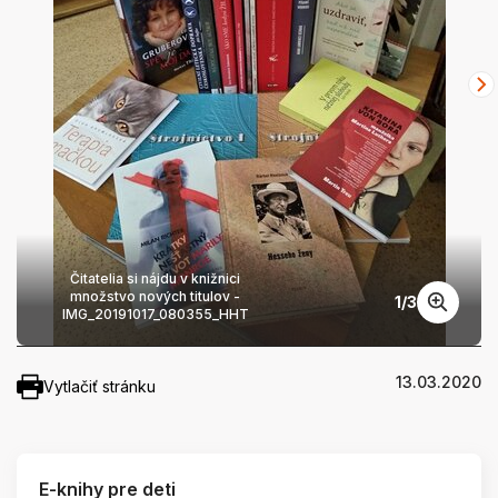
Čitatelia si nájdu v knižnici
množstvo nových titulov -
1
/
3
IMG_20191017_080355_HHT
13.03.2020
Vytlačiť stránku
E-knihy pre deti