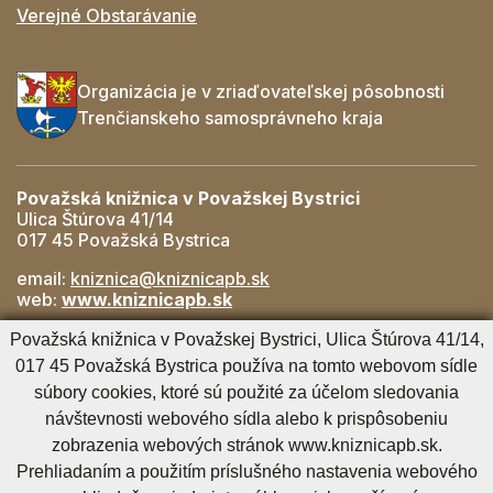
Verejné Obstarávanie
Organizácia je v zriaďovateľskej pôsobnosti
Trenčianskeho samosprávneho kraja
Považská knižnica v Považskej Bystrici
Ulica Štúrova 41/14
017 45 Považská Bystrica
email:
kniznica@kniznicapb.sk
web:
www.kniznicapb.sk
Pobočky
Považská knižnica v Považskej Bystrici, Ulica Štúrova 41/14,
Rozkvet
- 042/432 56 59, rozkvet@kniznicapb.sk
017 45 Považská Bystrica používa na tomto webovom sídle
SNP
- 0901 918 843, snp@kniznicapb.sk
súbory cookies, ktoré sú použité za účelom sledovania
návštevnosti webového sídla alebo k prispôsobeniu
zobrazenia webových stránok www.kniznicapb.sk.
Cookies nastavenie
Cookies - viac informácií
Vyhlásenie o prístupnosti
Prehliadaním a použitím príslušného nastavenia webového
Technický prevádzkovateľ
Správca obsahu