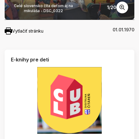
Celé slovensko číta deťom aj na
1
/
20
mikuláša - DSC_0322
01.01.1970
Vytlačiť stránku
E-knihy pre deti