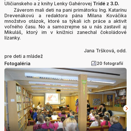
Uličianskeho a z knihy Lenky Gahérovej
Tridé z 3.D.
Záverom mali deti na pani primátorku Ing. Katarínu
Drevenákovú a redaktora pána Milana Kováčika
množstvo otázok, ktoré sa týkali ich práce a aktivít
voľného času. No a samozrejme sa u nás zastavil aj
Mikuláš, ktorý im v knižnici zanechal čokoládové
lízanky.
Jana Tršková, odd.
pre deti a mládež
Fotogaléria
20 fotografií