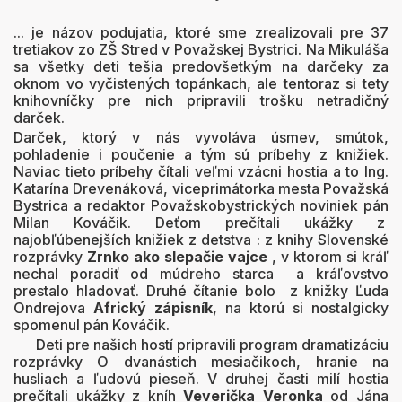
... je názov podujatia, ktoré sme zrealizovali pre 37
tretiakov zo ZŠ Stred v Považskej Bystrici. Na Mikuláša
sa všetky deti tešia predovšetkým na darčeky za
oknom vo vyčistených topánkach, ale tentoraz si tety
knihovníčky pre nich pripravili trošku netradičný
darček.
Darček, ktorý v nás vyvoláva úsmev, smútok,
pohladenie i poučenie a tým sú príbehy z knižiek.
Naviac tieto príbehy čítali veľmi vzácni hostia a to Ing.
Katarína Drevenáková, viceprimátorka mesta Považská
Bystrica a redaktor Považskobystrických noviniek pán
Milan Kováčik. Deťom prečítali ukážky z
najobľúbenejších knižiek z detstva : z knihy Slovenské
rozprávky
Zrnko ako slepačie vajce
, v ktorom si kráľ
nechal poradiť od múdreho starca a kráľovstvo
prestalo hladovať. Druhé čítanie bolo z knižky Ľuda
Ondrejova
Africký zápisník
, na ktorú si nostalgicky
spomenul pán Kováčik.
Deti pre našich hostí pripravili program dramatizáciu
rozprávky O dvanástich mesiačikoch, hranie na
husliach a ľudovú pieseň. V druhej časti milí hostia
prečítali ukážky z kníh
Veverička Veronka
od Jána