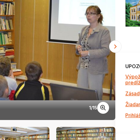
UPOZ
Výpož
predĺži
Zásad
Žiada
1
/
15
Celé s
Prihlá