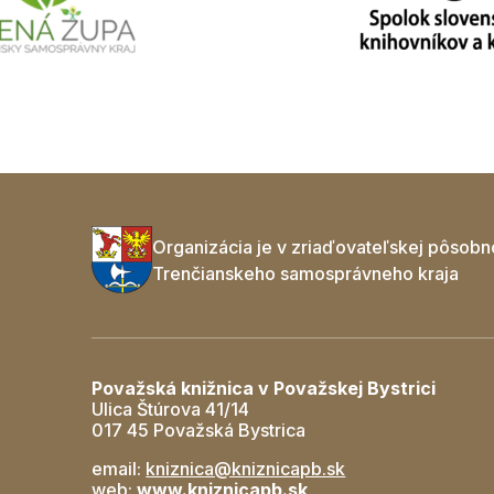
Organizácia je v zriaďovateľskej pôsobn
Trenčianskeho samosprávneho kraja
Považská knižnica v Považskej Bystrici
Ulica Štúrova 41/14
017 45 Považská Bystrica
email:
kniznica@kniznicapb.sk
web:
www.kniznicapb.sk