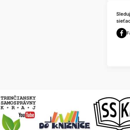
Sledu
sieťa
F