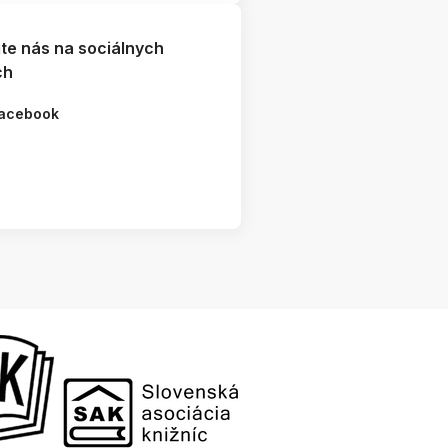
jte nás na sociálnych
ch
acebook