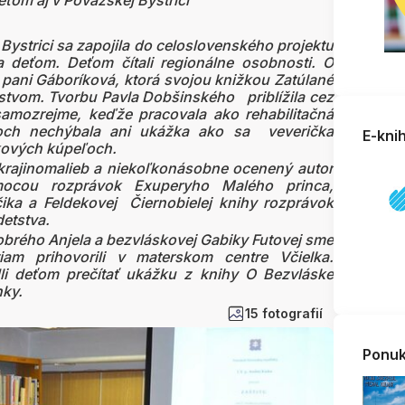
eťom aj v Považskej Bystrici
Bystrici sa zapojila do celoslovenského projektu
 deťom. Deťom čítali regionálne osobnosti. O
pani Gáboríková, ktorá svojou knižkou Zatúlané
tstvom. Tvorbu Pavla Dobšinského priblížila cez
samozrejme, keďže pracovala ako rehabilitačná
ľoch nechýbala ani ukážka ako sa veverička
E-kni
škových kúpeľoch.
 krajinomalieb a niekoľkonásobne ocenený autor
ocou rozprávok Exuperyho Malého princa,
ka a Feldekovej Čiernobielej knihy rozprávok
detstva.
brého Anjela a bezvláskovej Gabiky Futovej sme
am prihovorili v materskom centre Včielka.
i deťom prečítať ukážku z knihy O Bezvláske
nky.
15 fotografií
Ponuk