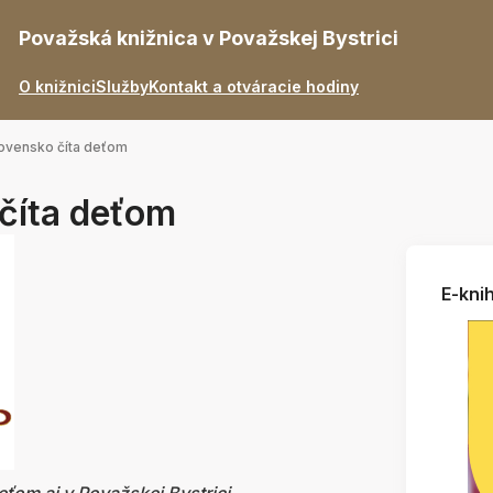
Považská knižnica v Považskej Bystrici
O knižnici
Služby
Kontakt a otváracie hodiny
lovensko číta deťom
číta deťom
E-knih