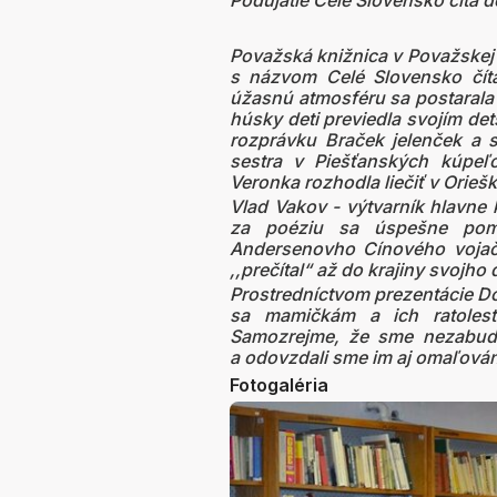
Podujatie Celé Slovensko číta d
Považská knižnica v Považskej 
s názvom Celé Slovensko číta
úžasnú atmosféru sa postarala 
húsky deti previedla svojím de
rozprávku Braček jelenček a 
sestra v Piešťanských kúpe
Veronka rozhodla liečiť v Orie
Vlad Vakov - výtvarník hlavne
za poéziu sa úspešne pom
Andersenovho Cínového vojači
,,prečítal“ až do krajiny svojho 
Prostredníctvom prezentácie Do
sa mamičkám a ich ratolesti
Samozrejme, že sme nezabudl
a odovzdali sme im aj omaľová
Fotogaléria