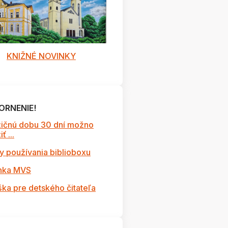
KNIŽNÉ NOVINKY
ORNENIE!
ičnú dobu 30 dní možno
ť ...
y používania biblioboxu
nka MVS
lovensko číta deťom - 2
ška pre detského čitateľa