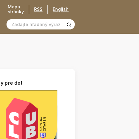
Mapa
RSS
English
stránky
y pre deti