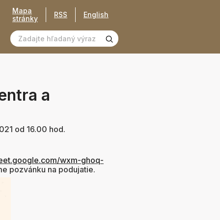
Mapa
RSS
English
stránky
entra a
2021 od 16.00 hod.
eet.google.com/wxm-ghoq-
e pozvánku na podujatie.