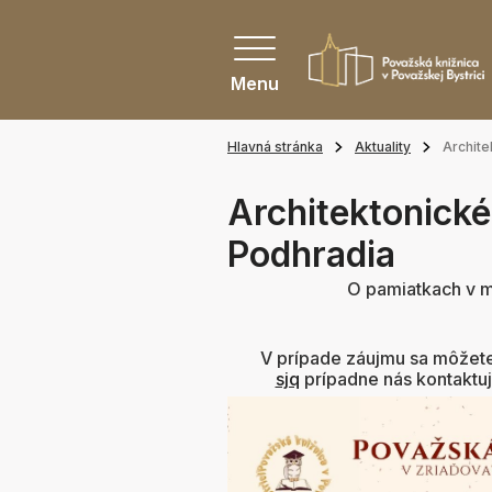
Menu
Hlavná stránka
Aktuality
Archite
Architektonické
Podhradia
O pamiatkach v me
V prípade záujmu sa môžete
sjq
prípadne nás kontaktu