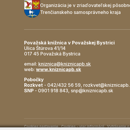
Organizácia je v zriaďovateľskej pôsobn
Trenčianskeho samosprávneho kraja
Považská knižnica v Považskej Bystrici
Ulica Štúrova 41/14
017 45 Považská Bystrica
email:
kniznica@kniznicapb.sk
web:
www.kniznicapb.sk
Pobočky
Rozkvet
- 042/432 56 59, rozkvet@kniznicapb.
SNP
- 0901 918 843, snp@kniznicapb.sk
Cookies nastavenie
Cookies - viac informácií
Vyhlásenie o 