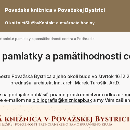
Považská knižnica v Považskej Bystrici
O knižnici
Služby
Kontakt a otváracie hodiny
ktonické pamiatky a pamätihodnosti centra a Podhradia
 pamiatky a pamätihodnosti c
ste Považská Bystrica a jeho okolí bude vo štvrtok 16.12.
prednáša architekt Ing. arch. Marek Turošík, ArtD.
 na podujatie prihlásiť priamo prostredníctvom odkazu -
m
je e-mailom na
bibliografia@kniznicapb.sk
a my Vám zašlem