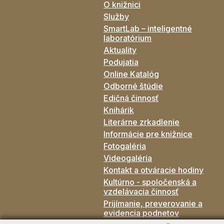
O knižnici
Služby
SmartLab – inteligentné
laboratórium
Aktuality
Podujatia
Online Katalóg
Odborné štúdie
Edičná činnosť
Knihárik
Literárne zrkadlenie
Informácie pre knižnice
Fotogaléria
Videogaléria
Kontakt a otváracie hodiny
Kultúrno - spoločenská a
vzdelávacia činnosť
Prijímanie, preverovanie a
evidencia podnetov