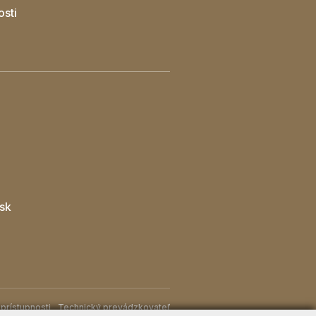
osti
sk
prístupnosti
Technický prevádzkovateľ