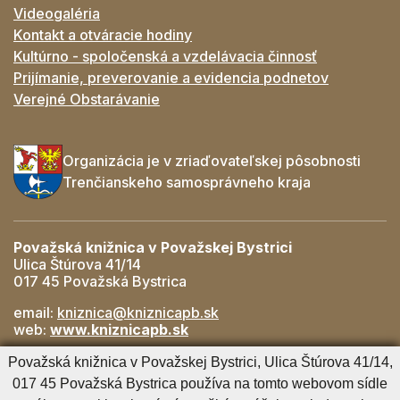
Videogaléria
Kontakt a otváracie hodiny
Kultúrno - spoločenská a vzdelávacia činnosť
Prijímanie, preverovanie a evidencia podnetov
Verejné Obstarávanie
Organizácia je v zriaďovateľskej pôsobnosti
Trenčianskeho samosprávneho kraja
Považská knižnica v Považskej Bystrici
Ulica Štúrova 41/14
017 45 Považská Bystrica
email:
kniznica@kniznicapb.sk
web:
www.kniznicapb.sk
Pobočky
Považská knižnica v Považskej Bystrici, Ulica Štúrova 41/14,
Rozkvet
- 042/432 56 59, rozkvet@kniznicapb.sk
017 45 Považská Bystrica používa na tomto webovom sídle
SNP
- 0901 918 843, snp@kniznicapb.sk