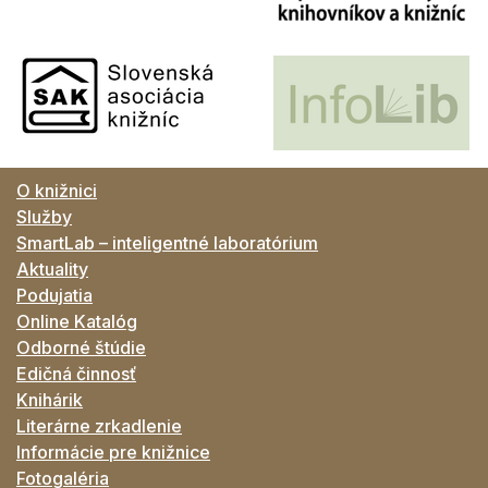
O knižnici
Služby
SmartLab – inteligentné laboratórium
Aktuality
Podujatia
Online Katalóg
Odborné štúdie
Edičná činnosť
Knihárik
Literárne zrkadlenie
Informácie pre knižnice
Fotogaléria